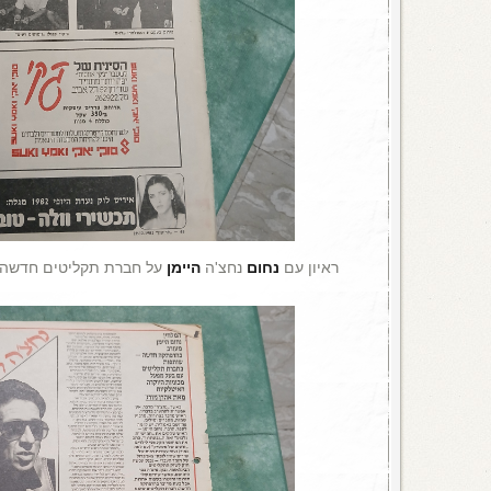
ראיון עם
נחום
נחצ'ה
היימן
על חברת תקליטים חדשה 