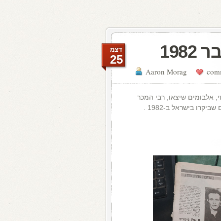
198
דצמ
25
Aaron Morag
בפופ הלועזי, אלבומים שיצאו, רבי המכר
רו בישראל ב-1982 .