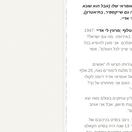
אופראי שלו (אבל הוא שונא
 גם שייקספיר, בתיאטרון),
 אדיי.
טלוף
(
מרווין לי אדיי
1947-
עות באירופה. מה עם ישראל?
צלכם. אני מוכן להופיע בכל
י שייך לכל העולם", אמר
ירותו הציעו לו "אנשים
המבינים בנושא", שיילך ללמוד פיתוח קול ואופרה ויקבל מלגת לימודים נאה, 25 אלף
אל אופראי אדיר דומה לקולו
י. האם אני מתחרט על כך?
.
ו המצליח "עטלף מהגיהנום" שמכר כ-43 מיליון עותקים בעולם מאז יצא
 קצת מיושן, אבל אני אוהב
".
, ניצב בסרט בכיכובם של
. התפקיד הבא שלו, כעבור 13 שנה היה בסרט הקאלט
ופיע בסרטים נוספים, וגם