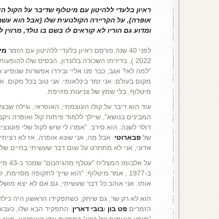
ראיון בלעדי ללהיטון עם מיטלוף שדיבר על הקול ה
אופרה), על הקריירה הקולנועית שלו (אבל הוא עשה
ומדוע גם הוריו לא קוראים לו בשם בו נולד, מרווין לי
לפני 40 שנה פורסם ראיון בלעדי ללהיטון עם הזמר
מי
2022 ), בדירתו השכורה בלונדון, הבסיס שלו להופ
"למה לא? אגב, כבר פנו אליי וביררו אפשרות שנופיע א
מקום בעולם. אני זמר בינלאומי. אני טוב בכל מקום. אנ
מיטלוף, בלי שמץ של צניעות מזויפת.
עוד הוא דיבר על קולו העוצמתי, האופראי, וגילה שבצע
דולר לשנה. הוא סירב. "אמרו לי שיש לקול שלי פוטנצי
של
פבארוטי
. אבל מה, אני שונא אופרה, אז לא רצית
אדוני, אני לא מתחרט על שום דבר שעשיתי בחיים שלי"
על אלבומ
ב-1977 , אמר מיטלוף: "הוא שייך לתקופה מסוימת,
אותו. אני אוהב כל דבר שעשיתי, גם אם לא יצא מושלם
הוא לא רק שר, גם שיחק, כשתפקידו הראשון היה כילד
הזמרים
פט בון
ו
בובי דארין
"מופע האימים של רוקי" בתפקיד אדי האופנוען. מאז ה