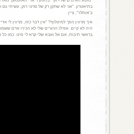
בתיאטרון. "אני לא שחקן רק של סרטי רוק, עשיתי גם שי
ב'אותלו'", ציין.
איך מרווין הפך למיטלוף? "אין דבר כזה, מרווין לי אדיי
היה לא קיים. אפילו ההורים שלי לא הכירו אדם ששמו מ
בראשי תיבות, אם.אל ואבא שלי קרא לי מיט. כמו כל ה