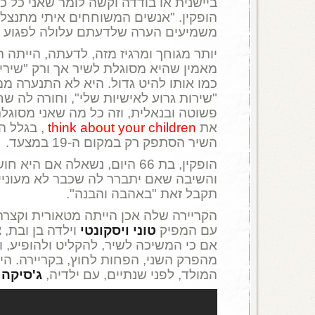
ביישנית או בודדה וקשה לומר שאני כל 
הופקין. "אנשים המשוחחים איתי מתנצל
משמיעים הערה שלדעתם עלולה לפגוע בר
יותר מגוחך ומרגיז מזה, לדעתה, הייתה
מאמין שהיא מסוגלת לשיר אך ורק "שירים
כמו אותו להיט גדול. היא לא התנערה מ
"שירות גרוע לאישיות שלי", וחורה לה ש
פשוטה ובנאלית, וזה כל מה שאני מסוגלת
את
think about your children
, בגלל הת
השיר הסתפק רק במקום ה-19 במצעד.
הופקין, בת 66 היום, נשאלה אם ה
והשיבה שאם יתברר לה שכבר לא מעוניינ
תקבל זאת "באהבה והבנה".
הקריירה שלה אכן הייתה מטאורית וקצרה
עם המפיק
טוני ויסקונטי
וילדה בן ובת,
אם כי המשיכה לשיר, להקליט ולהופיע, 
מהפרק השני, הפחות לחוץ, בקריירה. הי
המולד, לפני שנתיים, עם ילדיה,
ג'סיקה
ו