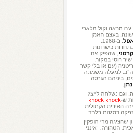
תה נערה וולשית בת 18 , עם מראה וקול מלאכי
שונה, בעצם האמן
פל
, ב-1968.
תחרות כישרונות
קרטני
, שהפיק את
שיר רוסי במקור.
יטניה (עם או בלי קשר
רה"ב. למעלה משמונה
בים, ביניהם הגרסה
נתן
.
 וגם נשלחה לייצג
knock knock
ירה האירית הקתולית
פקה בסגנות בלבד.
 שהציגה מרי הופקין
, הטהורה. "אינני