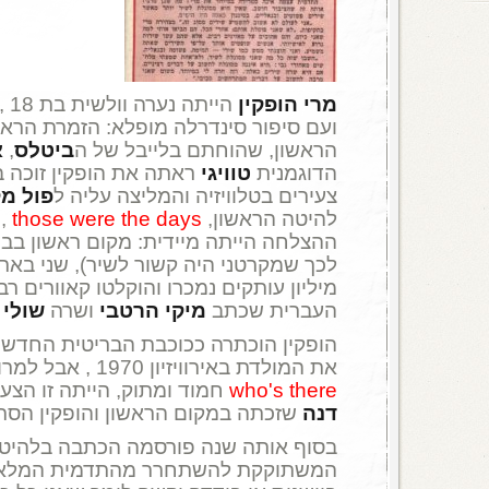
מרי הופקין
היי
ועם סיפור סינדרלה מופלא: הזמרת הרא
הראשון, שהוחתם בלייבל של ה
ביטלס
,
א
הדוגמנית
טוויגי
ראתה את הופקין זוכה ב
צעירים בטלוויזיה והמליצה עליה ל
פול מ
להיטה הראשון,
those were the days
, 
ההצלחה הייתה מיידית: מקום ראשון בבר
לכך שמקרטני היה קשור לשיר), שני בא
מיליון עותקים נמכרו והוקלטו קאוורים ר
העברית שכתב
מיקי הרטבי
ושרה
שולי 
הופקין הוכתרה ככוכבת הבריטית החדשה,
את המולדת באירוויזיון 1970 , אבל למרות ש-
who's there
חמוד ומתוק, הייתה זו הצע
דנה
שזכתה במקום הראשון והופקין הסת
בסוף אותה שנה פורסמה הכתבה בלהיטון
המשתוקקת להשתחרר מהתדמית המלאכית