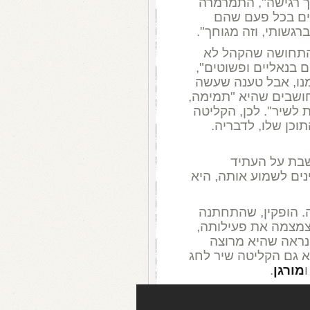
כך רגישה", התמרמרה
ים בכל פעם שהם
גשותי, וזה מגוחך".
 התחושה שהקהל לא
 בנאליים ופשוטים",
מנו, אבל טענה שעשה
חושבים שהיא "תמימה,
 לשיר". לכן, הקליטה
וכן שלו, לדבריה.
יא חושבת על העתיד
ים לשמוע אותה, היא
. הופקין, שהתחתנה
 צמצמה את פעילותה,
ונראה שהיא מרוצה
א גם הקליטה שיר לחג
מורגן
.