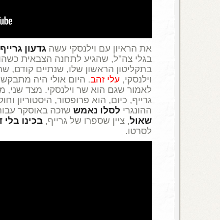
את הראיון עם וילנסקי עשה
גדעון גרייף
בגלי צה"ל, שהגיע לתחנה הצבאית כשהוא
בתקליטון הראשון שלו, שנתיים קודם, שר
וילנסקי,
עלי זהב
. היום אולי היה מתבקש ג
לאמור שגם הוא שר וילנסקי. מצד שני, מי
גרייף, כיום, הוא פרופסור, היסטוריון וח
ההונגרי
לסלו נאמש
שזכה באוסקר עבו
שאול
, ציין שספרו של גרייף,
בכינו בלי 
לסרטו.