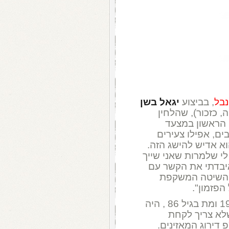
בל
, בביצוע
יגאל בשן
, כזכור), שהלחין
 הראשון במצעד
בים, אפילו צעירים
א אדיש להישג הזה.
 לי שלמרות שאני שייך
איבדתי את הקשר עם
ו השיטה המשקפת
פזמון".
יחד עם זאת, וילנסקי, שנולד היום, ב-1910 ומת בגיל 86 , היה
שלא צריך לקחת
דירוג המאזינים.