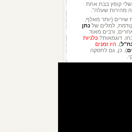
שלי קופץ בבת אחת
ה מהירות שעלה".
ת שירים (יותר מאלף,
נתן
חרים, ורבים מאוד
כחו. דוגמאות?
כלניות
ח"ל
),
היו זמנים
ם
). כן, גם לחסקה
.