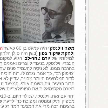
משה וילנסקי
היה כמעט בן 60 כאשר
הנ
ו
להקת פיקוד צפון
(בשן היה סולן הלהקה
למילותיו של
יורם טהר-לב
, הגיע למקום
העברי. וילנסקי, בניגוד ליוצרים ואמנים ר
בהרבה ממנו, לא ניסה להעמיד פנים שהו
"סיפוק רב", כך אמר, נגרם לו. "זה הוכיח
לדור המלחינים היותר מבוגר, עדיין לא 
הדור הצעיר, וזה משמח אותי. המצעד ז
בצורה מקסימאלית את הפופולאריות של ה
מספיק ותיק ומנוסה ומפוכח כדי לדעת 
ברצינות רבה מדי את המצעד המדורג ע"פ 