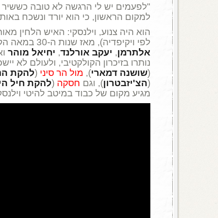
"לפעמים יש לי הרגשה לא טובה כששיר 
למקום הראשון, כי הוא יורד ונשכח באות
הוא היה צנוע, וילנסקי: האיש הלחין מאו
לפי ויקיפדיה), מאז שנות ה-30 במאה הקודמת, למלים של
אלתרמן
,
יעקב אורלנד
,
יחיאל מוהר
וא
נותרו בזיכרון הקולקטיבי, ולעולם לא ייש
(
שושנה דמארי
),
מול הר סיני
(
להקת הנ
(
הצ'יזבטרון
), וגם
חסקה
(
להקת חיל הי
מגיע מקום של כבוד במיטב להיטי וילנסקי