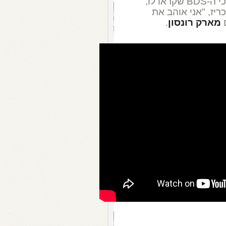
בעיניו: הוא פתח ת'פה, בטוויטר, על תומכי ה-BDS שקראו לו,
יז, "אני אוהב את
ם
מארק רונסון
.