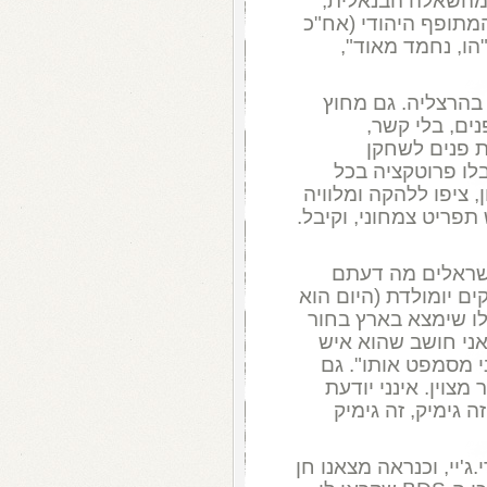
 מהשאלה הבנאלית,
מתופף היהודי (אח"כ
"הו, נחמד מאוד",
בהרצליה. גם מחוץ
ים, בלי קשר,
 פנים לשחקן
בלו פרוטקציה בכל
ן, ציפו ללהקה ומלוויה
 תפריט צמחוני, וקיבל.
שראלים מה דעתם
ם יומולדת (היום הוא
ו שימצא בארץ בחור
ני חושב שהוא איש
ני מסמפט אותו". גם
מצוין. אינני יודעת
 גימיק, זה גימיק
ג'יי, וכנראה מצאנו חן