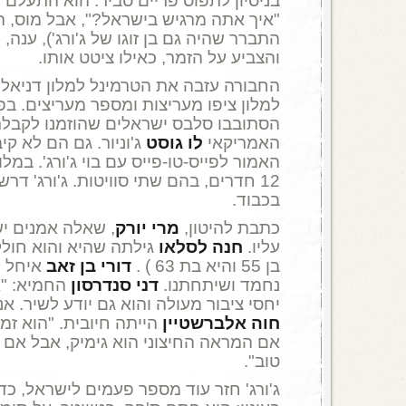
בניסיון לתפוס פריים סביר. הוא התעלם
"איך אתה מרגיש בישראל?", אבל מוס, ה
התברר שהיה גם בן זוגו של ג'ורג'), ענה, 
והצביע על הזמר, כאילו ציטט אותו.
החבורה עזבה את הטרמינל למלון דניאל 
למלון ציפו מעריצות ומספר מעריצים. בפנ
הסתובבו סלבס ישראלים שהוזמנו לקבלת
האמריקאי
לו גוסט
ג'וניור. גם הם לא קי
האמור לפייס-טו-פייס עם בוי ג'ורג'. במלו
12 חדרים, בהם שתי סוויטות. ג'ורג' דרש
בכבוד.
כתבת להיטון,
מרי יורק
, שאלה אמנים י
עליו.
חנה לסלאו
גילתה שהיא והוא חולקי
בן 55 והיא בת 63 ) .
דורי בן זאב
איחל ל
נחמד ושיתחתנו.
דני סנדרסון
החמיא: "א
יחסי ציבור מעולה והוא גם יודע לשיר. א
חוה אלברשטיין
הייתה חיובית. "הוא זמר 
אם המראה החיצוני הוא גימיק, אבל אם זה
טוב".
ג'ורג' חזר עוד מספר פעמים לישראל, כדי.