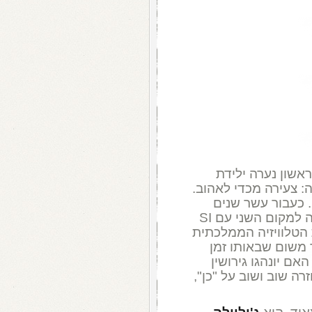
תה במקום הראשון נערה ילידת
ה: צעירה מכדי לאהוב.
. כעבור עשר שנים
בדיוק היא חזרה לייצג את איטליה, והגיעה למקום השני עם SI
 הטלוויזיה הממלכתית
 משום שבאותו זמן
ם יונהגו גירושין
 שוב ושוב על "כן",