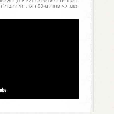
המקוריים הגיעו איכשהו לידיכם, הוא שוו
ומונו, לא פחות מ-50 דולר. יחי ההבדל הקטן.