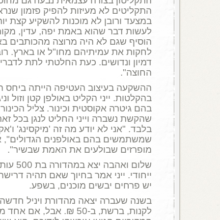
התקליטון בצורה עצמאית נבעה גם מחוסר
התקליטים לא מעיזות להפיק פזמון שנרא
במצעד ורובן לא מוכנות להשקיע קצת יותר
לעשות דבר שהוא באמת יפה, עדין, מקורי
הוסיף שגם לא היה מרוצה מהכותבים ב
לחקות את עמיתיהם מחו"ל או בארץ. רו
דמיון ונדושים. כעת החלטתי לתת לדברים
החוצה".
ההשקעה בעיצוב העטיפה הייתה ביחס 
בהקלטות. ייני הקליט באולפן קטן וזול וני
בהם גיטרה אקוסטית וכינור. צליל הכינור 
שהקשת נשברה וייני החליט לנגן בכל ז
בלבד. "אני לא יודע מה זה 'מיקסינג' ו'א
שמשתמשים בהם באולפנים הגדולים", אמר
מופרזים שבולעים את האמת שבשיר".
שלום ואהב
ייחודי. ייני אמר בחיוך שאם תהיה דריש
יש פרחים יבשים מוכנים, בשפע.
בשנה שעברה יצאה מהדורת ויניל חדשה 