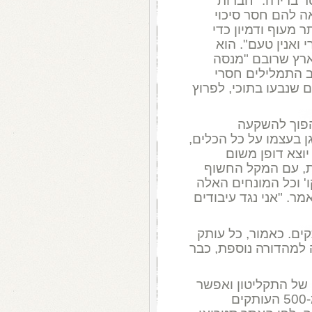
 ברירה. "חברות
ה להם חסר סיכוי
 מעוף ודמיון כדי
 ואנין טעם". הוא
ארץ שרובם "מנסה
ב התמלילים חסרי
 שנבעו בתוכי, לפרוץ
הפוך להשקעה
גן בעצמו על כל הכלים,
יוצא דופן משום
את, עם המקל החשוף
קו' וכל המונחים האלה
. "אני נגד עיבודים
ה יצא במהדורה בת 500 עותקים. כאמור, כל עותק
ה למהדורה נוספת, כבר
של התקליטון ואפשר
לקנות, ברשת, ב-50 ₪. אבל, אם אחד מ-500 העותקים