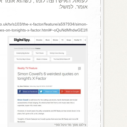
לעזאזל האיש רוצה לומר, כשהוא אומר 
אומר. למשל:
co.uk/tv/s103/the-x-factor/feature/a597934/simon-
otes-on-tonights-x-factor.html#~oQuNdMhdwGE1fI
צילום מסך מדיגיטל ספיי