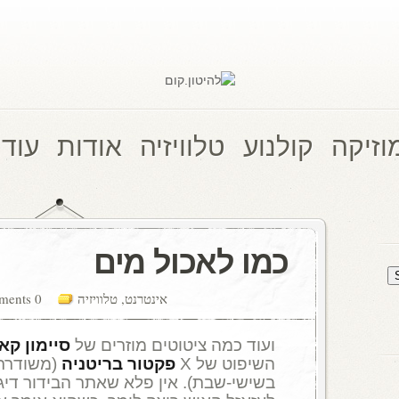
וזיקה
קולנוע
טלוויזיה
אודות
עוד 
כמו לאכול מים
אינטרנט
,
טלוויזיה
0 comments
ועוד כמה ציטוטים מוזרים של
סיימון קאו
השיפוט של X
פקטור בריטניה
בשישי-שבת). אין פלא שאתר הבידור דיג