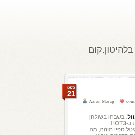
בלהיטון.קום
ספט
21
Aaron Morag
ול
, בשבתו בשולחן
(משודרת ב-HOT3
יטל ספיי תוהה, מה