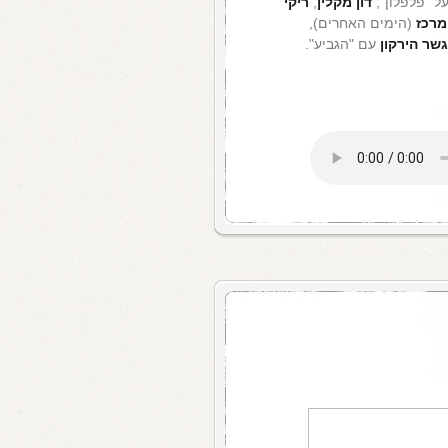
ל "פלפלון",
דון מקלין
,
ריקי
מרכז
(הימים האחרים),
גשר
הירקון
עם "הגביע".