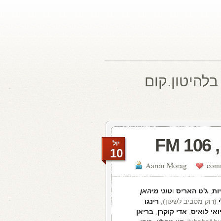
בלהיטון.קום
F
יול
10
Aaron Morag
ות
,
ג'ט האריס
ו
טוני מיהאן
.
(רוק מסביב לשעון),
רינגו
ואי לואיס
,
אדי קוקרן
,
בריאן