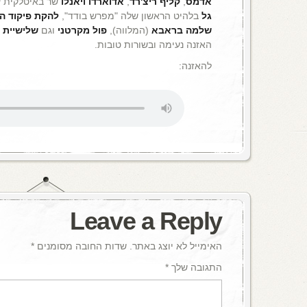
אדמס
,
קליף ריצ'רד
,
אדוארדו ויאנלו
שר באיטלקית ע
גל
בלהיט הראשון שלה "מפרש בודד",
להקת פיקוד ה
שלמה בראבא
(המלווה),
פול מקרטני
וגם
שלישיית 
האזנה נעימה ובשורות טובות.
להאזנה:
Leave a Reply
האימייל לא יוצג באתר.
שדות החובה מסומנים
*
התגובה שלך
*