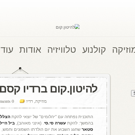
וזיקה
קולנוע
טלוויזיה
אודות
עוד 
להיטון.קום ברדיו קסם, 106 M
מוזיקה
,
רדיו
0 comments
התוכנית נפתחה עם "יהלומים" של יוצאי להקת
הצללי
בהמשך: להקת
עשרה סי.סי
. (אינני מאוהב),
ביל היילי
סטאר
שחגג השבוע את יום הולדתו השמונים וחמש,
י