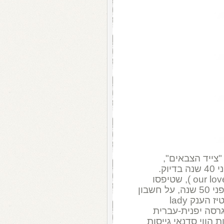
צייד הצבאים",
שהועמדה לשיפוטכם במצעד הלועזי, לפני 40 שנה בדיוק.
בהמשך, "האריות" (our love's a growing thing ), שטיפסו
למקום הראשון במצעד הלועזי, השבוע לפני 50 שנה, על חשבון
, בקאוור ללהיט הסיקסטיז הענק lady
ר, גרסה יפנית-עברית
ות הווי סדנאי גייסות