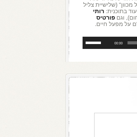
 מכוון" (שלישיית צליל
עוד בתוכנית:
רותי
ום), וגם
פורטיס
ם על מפעל חיים.
השתמש
00:00
במקש
למעלה/למטה
כדי
להגביר
או
להנמיך
עוצמת
שמע.