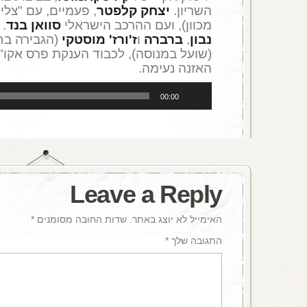
השריון.
יצחק קלפטר
, פעמיים, עם "צליל
מכוון), ועם ההרכב הישראלי
סוואן בנד
. 
נבון
,
ברברה
ו
ז'ורז' מוסטקי
(הגבירה בח
(שועל במנוסה), לכבוד הענקת פרס אקו"
האזנה נעימה.
נגן
00:00
אודיו
Leave a Reply
האימייל לא יוצג באתר.
שדות החובה מסומנים
*
התגובה שלך
*