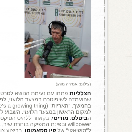
(צילום: אמירה מורג)
הצלליות
פתחו עם נעימת הנושא לסרט "
ה
ביטלס
.
מוריסי
willpower ובפינת המפיקה בוחרת שי
ל"סוקיאקי" של
קיו סקאמוטו
, בביצוע צו