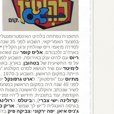
התוכנית נפתחה בלהיט האינסטרומנטלי
במצעד האמריק
לסדרה מיאמי וייס שהלחין וניגן הקלידן
י
בארה"ב ולכבודם,
אליס קופר
עם elected . בהמשך,
ריוס
על פי התשיעית של
בטהובן
. בארץ, באו
לימיטד
עם שיר הנושא לסרט הקולנוע "ה
הייתה במקום הראשון, השבוע ב-1970 , להקת
מתיוס
עם "וודסטוק". ל
ארט
גרפונקל
יש 
לפני 45 שנה היה במקום הראשון במצ
לשיר שנכתב והוקלט לראשונה בשנות ה
הקודמת. עוד בתוכנית: חידוש ל"היו זמנ
(
קרולינה
ו
ישי צברי
), ה
ביטלס
, ה
רולינג
בגרסה האנגלית ל"יש לך שמש",
אריק סי
ג'ניס איאן
,
יפה ירקוני
ו
צביקה פיק
בדו