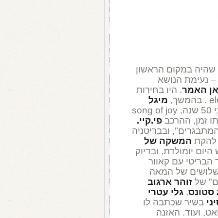
 שהיה במקום הראשון
אי, השבוע לפני 35 שנה – נעימת הנושא
אן האמר
. היו בחירות
מיגל
עם להיט ענק באירופה, השבוע לפני 50 שנה, song of joy
תו זמן, ההרכב
פי.קיי.
מתבגרים", ובבריטניה
המשקה של
היום יומולדת, ובדיוק
עד הבריטי עם קאוור
שלושים של המאה
ים" של
זוהר ארגוב
 סטונס
,
גלי עטרי
ני
בשיר שכתבה לו
אט, ועוד. האזנה