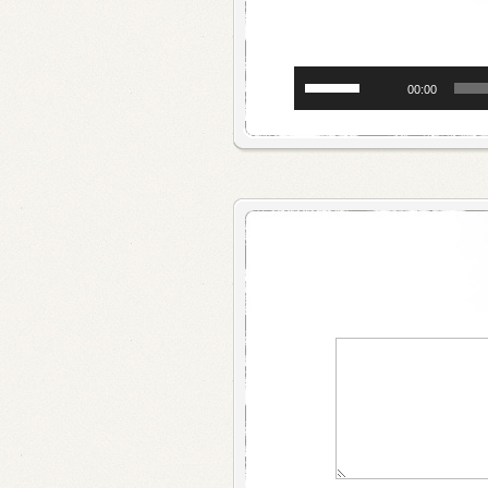
השתמש
00:00
במקש
למעלה/למטה
כדי
להגביר
או
להנמיך
עוצמת
שמע.