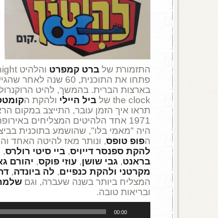
התזמורת של
ברט קמפרט
והלהי
פתחו את התוכנית, 60 שנה 
the clock של
ביל היילי
ולהקת ה
קומטס
תראו איך הזמן עובר, התייצב במקום הרא
1971 אחד הלהיטים המצליחים באירופ
היה "מאמי בלו", שהושמע בתוכנית בביצ
ה
פופ טופס
, ונותר מאז להיטה האחד והי
להקת ספנסר דייויס
,
ביי סיטי רולרס
, 
בראנט
,
גבי שושן
,
עוזי פוקס
,
יהורם גא
מקרטני ולהקת כנפיים
,
לה ביונדה
,
דה 
המצליח ביותר בשנה שעברה, וגם
שלמה 
ובריאות טובה.
נגן
00:00
אודיו