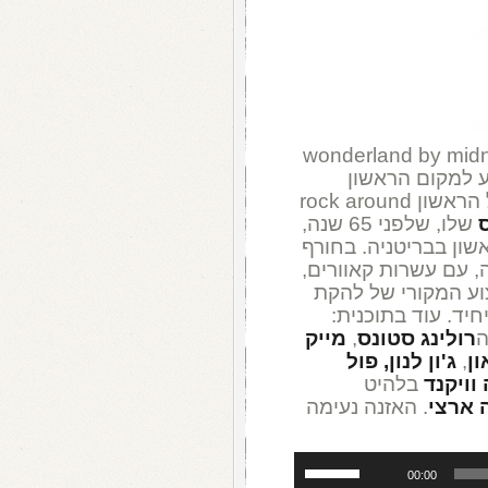
ט wonderland by midnight
לאחר שהגיע למקום הראשון
בארצות הברית. בהמשך, להיט הרוקנרול הראשון rock around
שלו, שלפני 65 שנה,
שון בבריטניה. בחורף
ה, עם עשרות קאוורים,
וע המקורי של להקת
חיד. עוד בתוכנית:
ה
רולינג סטונס
,
מייק
ון
,
ג'ון לנון,
פול
וויקנד
בלהיט
ארצי
. האזנה נעימה
השתמש
00:00
במקש