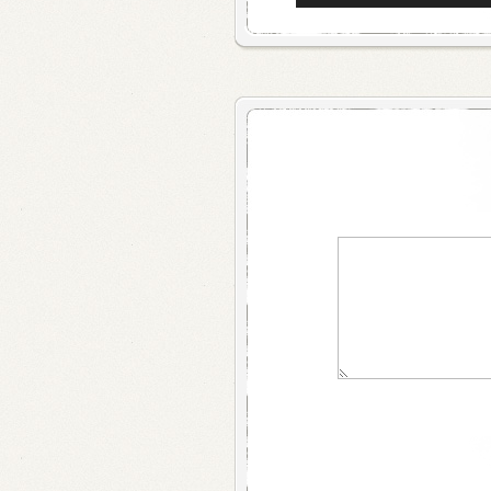
למעלה/למטה
כדי
להגביר
או
להנמיך
עוצמת
שמע.