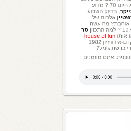
? מיהו הגיטריסט הלטינו-אמריקאי שחוגג היום 70 ? מדוע
ייקר
, בדיוק השבוע
טיין
אלבום של
א אוהבת? מה עשה
סר
 אותו
house of fun
? איזה שיר מהקדם-אירוויזיון 1982
י ברשת גימל?
וכנית. אתם מוזמנים