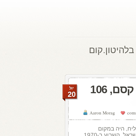
בלהיטון.קום
להיטון.קום היום ברדיו קסם, 106
יול
20
Aaron Morag
יח, היה במקום
הראשון במצעדים העבריים בגל"צ וקול ישראל, השבוע ב-1970