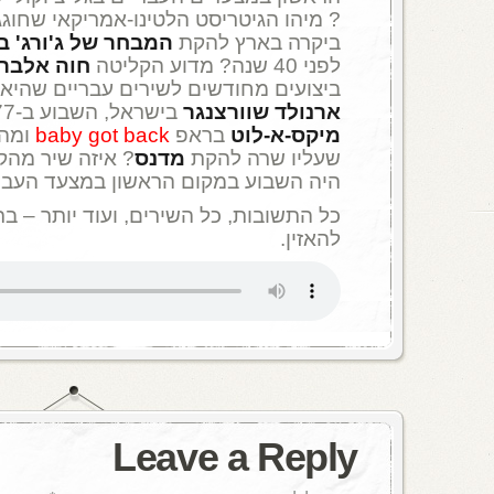
ביקרה בארץ להקת
המבחר של ג'ורג' ב
לפני 40 שנה? מדוע הקליטה
חוה אלברש
ביצועים מחודשים לשירים עבריים שהי
ארנולד שוורצנגר
בישראל, השבוע ב-1977 ? למה התכוון
מיקס-א-לוט
בראפ
baby got back
ומהו
שעליו שרה להקת
מדנס
היה השבוע במקום הראשון במצעד העבר
כל התשובות, כל השירים, ועוד יותר – בת
להאזין.
Leave a Reply