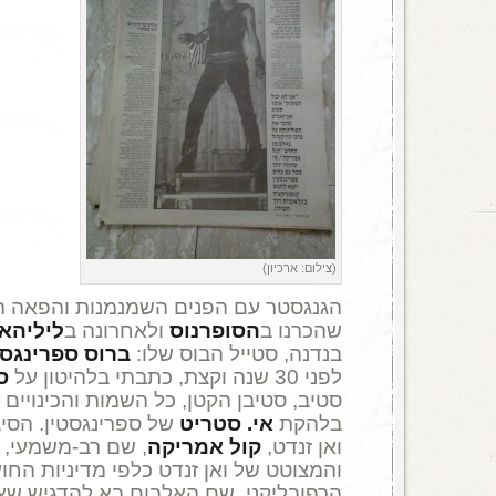
(צילום: ארכיון)
הגנגסטר עם הפנים השמנמנות והפאה ה
שהכרנו ב
הסופרנוס
ולאחרונה ב
ליליהא
בנדנה, סטייל הבוס שלו:
ברוס ספרינגסט
לפני 30 שנה וקצת, כתבתי בלהיטון על
ס
סטיב, סטיבן הקטן, כל השמות והכינויים נ
בלהקת
אי. סטריט
של ספרינגסטין. הסי
ואן זנדט,
קול אמריקה
, שם רב-משמעי, ל
והמצוטט של ואן זנדט כלפי מדיניות החו
הרפובליקני. שם האלבום בא להדגיש שא