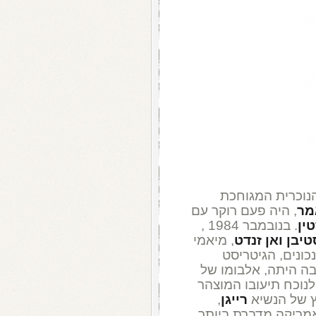
נוכרית המגוחכת
מר
, היה פעם רוקר עם
ין
. בנובמבר 1984 ,
טיבן ואן זנדט
, מיאמי
כונים, הגיטריסט
בה היתה, אלבומו של
נוכח תיעובו המוצהר
ץ של הנשיא
רייגן
,
מריקה מדברת ביותר