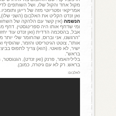
מקול אחד והקול שלו, ושל השותפים לדעו
אמריקאי ופטריוטי מזה של רייגן ותומכיו.
ואן זנדט הקליט את האלבום (השני שלו),
הנשמה
(אין קשר עם הלהקה של השחורי
ומי שדחף אותו היה ספרינגסטין. דחף מ
אבל, בהסכמה הדדית (ואן זנדט עוד יחזור
"הרגשנו, אני וברוס, שהחומר שלי יותר מד
אותו", צוטט הגיטריסט והזמר, שהוסיף ו
ישיר, לא פואטי. (הוא) צריך לתפוס בביצ
בראש".
בליליהאמר, פרנק (ואן זנדט), הגנגסטר, ת
בראש. רק לא עם גיטרה, כמובן.
לאלבום: