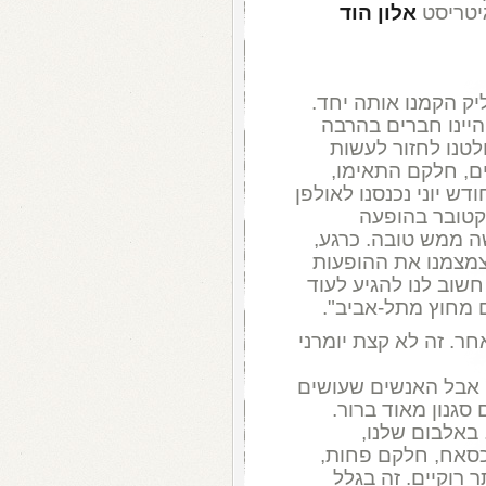
גיטריסט
אלון הוד
יק הקמנו אותה יחד.
ו סיפור ארוך: מנגנים יחד מגיל 15, היינו חברים בהרבה
לטנו לחזור לעשות
ם, חלקם התאימו,
ש יוני נכנסנו לאולפן
קטובר בהופעה
 לנו תחושה ממש טובה. כרגע,
צמצמנו את ההופעות
שוב לנו להגיע לעוד
ם מחוץ מתל-אביב".
ר. זה לא קצת יומרני
, אבל האנשים שעושים
סגנון מאוד ברור.
 באלבום שלנו,
כסאח, חלקם פחות,
 רוקיים. זה בגלל