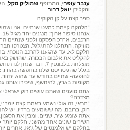
ענבר עופרי
, המתופף
שמוליק סקל
, ה
והקלידן
יואל דרור
.
ספר קצת על קן הקוקיה.
"הלהקה קיימת כמעט שנתיים. אני ושמול
אנחנ
הרכבים, אח"כ הפסקנו ולפני שנתיים הח
מוזיקה. התחלנו להתגלגל. הצטרפו חברי
חלקם לא, עד שהגענו להרכב הנוכחי. בחוד
להקליט את אלבום הבכורה, שהושק באו
מוצלחת בלבונטין 7, דבר שנתן
בגלל שהגיטריסט שלנו בחופשה בהודו, 
להופעה- שתיים בחודש עד שהוא יחזור. ח
מקומות בארץ, להיחשף, שיכירו אותנו ג
אתם טוענים שאתם עושים רוק ישראלי אח
מצדכם?
"תראי, זה אולי נשמע באמת קצת יומרני
רוק, ברובם, מה ששומעים ברדיו, יש להם 
אתה שומע שיר, שניים, ומבין את הסגנון.
השירים שונים אחד מהשני. חלקם יותר 
בחלקם יש אלמנטים של ג'אז, אחרים יותר