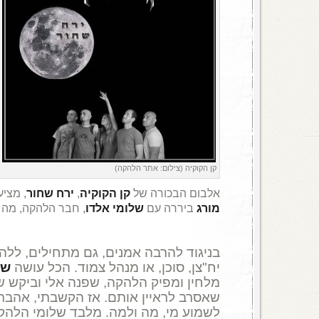
קן הקוקיה (צילום: אתר הלהקה)
אלבום הבכורה של
קן הקוקיה
,
ירח שחור
, מציע
מורג
ביררה עם
שלומי אלדו
, חבר הלהקה, מה ז
בניגוד להרבה אמנים, גם מתחילים, לל
יח"צן, סוכן, או מנהל צמוד. הכל עושה
של
מלחין ומפיק הלהקה, שפנה אלי וביקש ש
שאסרב לראיין אותם. אז הקשבתי, אהבת
לשמוע מי, מה ולמה. מלבד שלומי הלהק