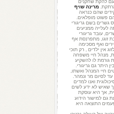
ם להקת שחקנים
מרתקת.
מרינה שויף
ידים שהם כנראה
ם פשוט מופלאים.
גשרים בשם גריגורי
ה לעלייה ממניעים
רים, עובד גריגורי
ת זוגו, מתפרנסת אף
יירים ואף מסכימה
ג אין ילדים , רק תוכי
ית, מנהל חיי משפחה
ת גורמת לו להשקיע
 היתר גם גריגורי.
ם חיי המנהל ואשתו,
עד לסיום מר ונמהר.
ולוגית ואנו למדים
 שאיש לא ידע לשים
ית, אך היא עוסקת
עת גם למישור הידוע
פעמים התוצאה היא