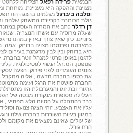
הבמאית
פרידה רפאל
הצליחה ללהטט ע
מצוינת וההפקה היא מעניינת, מותחת ו
ו
סלבה ביברגל
מגלמים בהצגה הזו תפק
גולת הכותרת בקריירת המשחק שלהם וה
דן רדלר
כתב את המחזה העוסק במהנדס 
שעלה מרוסיה עם אשתו הנוצריה, שנאות
ציוניים. כיון שאין צורך בארץ במהנדסי גש
כמאבטח ופרנסתו מצויה בדוחק. אמה, ב
היא בדוחק ובין לבין מדגמנת בעירום לצ
לדגמן באופן פרטי למנהל זוטר בחברה. לזו
פטפטן. המנהל הנשוי לפסיכולוגית קלינ
צוננים העומדים לפני פירוק. הצעה עסקי
את כספו בחברה חדשה , אליה מתקבל בין
החברה פושטת את הרגל ועימה מתמוטטי
גרגורי ובת זוגו והמערבולת הזו מתפתלת 
העלילה מסופרת מנקודת מבטה של הפסיכ
כבר בהתחלה על הסיום הלא מפתיע , אך
עליו את האצבע.
זוהי הצגה צנועה וסוליד
במגוון בעיות השוררות בחברה שלנו ונוג
של עולים שאינם מוצאים את מקומם ול
הרת גורל.