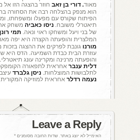
מאוד
.
דורי בן
זאב
חוזר בהצגה הזו אל מ
הוא מנפק בהצלחה רבה את הסחורה בתפק
הפיתוח שקורס עם מפעלו ומשפחתו, ומ
תיאטרלי משובח.
ניסו כאביה
משחק את 
של בני ויעל ומשחקו ראוי ונאה.
תמי רונן
המלצרית והופעתה הקצרה היא יפה מאו
מורנו
גונבת לפרקים את ההצגה בזכות 
עוזרת הבית כבדת השמיעה. הדס היא שח
והופעתה מרנינה ומקרינה עונג תיאטרלי.
דלית ענבר
אחראית לתפאורה הקומפקטי
לתלבושות המוצלחות.
ניסן גלברד
עיצב 
נעמה רדלר
אחראית למוזיקה המקורית 
Leave a Reply
האימייל לא יוצג באתר.
שדות החובה מסומנים
*