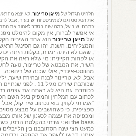
הלהיט הגדול של
מייגן טריינור
, לא יוצא מהראש
את הטקסט וגם לפמיניסטיות יש בעיה, אבל לדבר
כתבתי שיר על, כמה שזה בסדר לאהוב את התח
של
מייגן טריינור
הוא אחד השירים הקליט
, שאם לא היתה זמרת, בקלות היתה יכול
או לפחות חקיינית: מי שלא ראה את הק
השיר, את המבטא של טריינור, טעה לחשו
מהווסט-אינדיז, אולי שכנה של ריהאנה.
אבל, לא. טריינור לבנה ובהירת שיער, יל
שכותבת שירים מגיל 11 . לפ
ככותבת. גם היא לא ראתה את עצמה כזמ
לכתוב עם המלחין והמפיק בעל השם הכה
"אמרתי לקווין, בוא נכתוב שיר קול, אבל
ספציפית, כי כשחושבים על מבצע מסוי
the bass ואני שרתי בהקלטת הדמו, כ
כמעט חצי שנה הסתובבנו בין הלייבלים ה
אותנו. דרשו 'לשפר את ההפקה' וכדומה. א