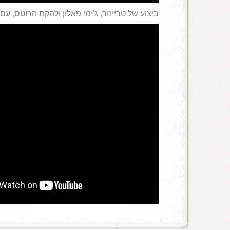
ביצוע של טריינור, ג'ימי פאלון ולהקת הרוטס, עם ל