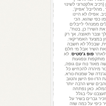
 (רכיב אלקטרוני לשינוי
, מהלייבל 'אפיק',
 אפילו לא היינו
 כפי שהוא. הכי
ים ממנהלי לייבלים
את השיר! כן, בטח".
לך וצבר תאוצה, אך רק
ן במצעד האמריקאי.
נית, שבכלל לא חשבה
 את השיר אבל מי חלם
 לאתר
פופ ג'סטיס
. לא
 מותקפות ונפגעות
ה מאוד נוח עם גופה,
נור מיהרה להכחיש כל
ג'נדה של שמנות-נורא.
הדו-וופ הישן והטוב
הבים שיש הרבה יותר
המלא. כאן נפתחה
תעצבנו עלי בגלל
כיר גברים בשיר על
ר כיפי על כמה שזה