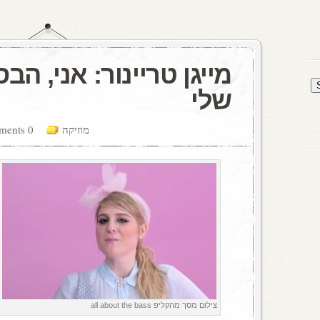
מייגן טריינור: אני, ה
שלי
מוזיקה
0 comments
צילום מסך מהקליפ all about the bass