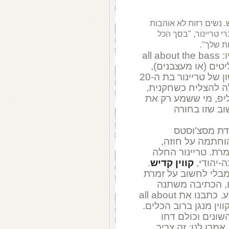
. נשים רזות לא אוהבות
י טריינור, "בסך הכל
ת שלך".
אי אפשר לברוח, אין מקום להימלט מפניו: all about the bass
ים (או מעצבנים),
והמצליחים, השנה. זהו גם הסינגל הראשון של טריינור בת ה-20
ה להצליח כשחקנית,
ליפ, מי ששמע רק את
ב שזו בחורה
ידת מסצ'וסטס
ני שנתיים הוחתמה על חוזה,
רת. טריינור החלה
-יהודי,
קווין קדיש
.
 מבלי לחשוב על זמרת
ם, הכתיבה משתנה
ומכפיפה את עצמה לסגנון של אותו מבצע. כתבנו את all about
שקווין מנגן ברוב הכלים.
שונים וכולם דחו
מרו לנו: זה צריך