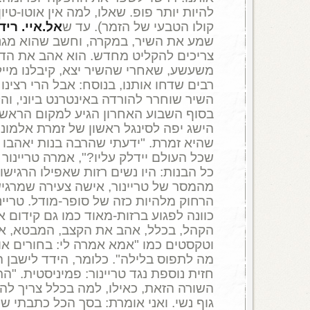
להיות יותר פופ. שאלו, למה אין אוטו-טיון
קולו הטבעי של הזמר). עד ש
אל.איי. ריד
שמע את השיר, במקרה, וחשב שהוא מגניב.
צריכים להקליט מחדש. הוא אהב את הדמו
משעשע, שאחרי שהשיר יצא, קיבלנו מייל
רבים שדחו אותנו, בנוסח: אבל הרי רצינו 
השיר שוחרר להורדה באינטרנט ביוני, וה
בסוף השבוע האחרון הגיע למקום הראשו
הישג יפה לסינגל ראשון של זמרת אלמו
שהיא זמרת. "ידעתי שהרבה בנות יאהבו
שכל העולם יידלק עליו?", אמרה טריינור
כל הבנות: היו נשים רזות שאפילו הרגישו
מהמסר של טריינור, אישה צעירה שמרגיש
הרחוק מלהיות כזה של סופר-מודל. טריי
כוונה לפגוע ברזות-מאוד כמו גם קידום א
הקהל, בכלל, אהב את הקצב, המבטא, את 
וטקסטים כמו "אמא אמרה לי: בחורים או
מה לתפוס בלילה". כלומר, הידד לישבן 
חזית נוספת נגד טריינור: פמיניסטית. "ה
השורה הזאת, כאילו, למה בכלל צריך להז
גוף נשי. ואני אומרת: בסך הכל כתבתי שי