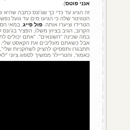
אנני פוטס
).
זה הגיע עד כדי כך שג'ונס כתבה שהיא 
הטוויטר שלה כי הגיעו מים עד גועל נפש
הטרידו וציערו אותה.
פול פייג
, במאי הסר
הקרוב, הגיב בציוץ משלו, הפציר בג'ונס ל
במה שכינה "השונאים". "אתם יכולים לת
אבל כשאתם מעליבים את הקאסט שלי, ח
תתבגרו ותפסיקו להציק לשחקניות שלי", כ
כאמור, והטריילר ממשיך לספוג ציוני "לא