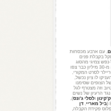
ם
, עם ארבע מכסחות
תקל בקבלת פנים
-נפש צמיגי מהסוג
שפולטות רוחות רפאים עצבניות. למעלה מ-30 מיליון כבר צפו
 (לעומת כ-975 אלף בטריילר לסרט המקורי,
כם, למעלה מ-650 אלף העניקו לו ציון נכשל,
ל הצופים שסימנו
יוב וזה מצטרף לגל
גד הרעיון של נשים
'קינון
ו
לסלי ג'ונס
),
ביל מאריי
,
דן
פלוס פקידת הקבלה,