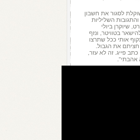
שוקלת לסגור את חשבון
 והתגובות השליליות
ט, שיוקרן ביולי
הישאר בטוויטר, ונזף
קוף אותי ככל שתרצו
ציתם את הגבול.
תב פייג. זה לא עזר,
 אהבתי".