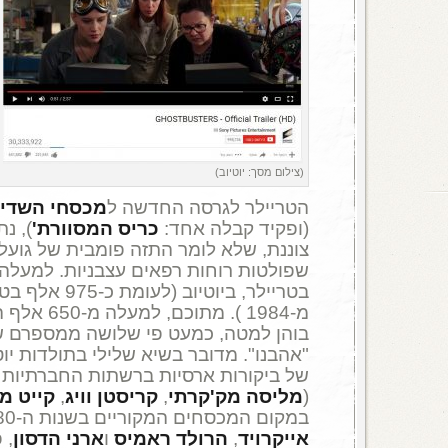
(צילום מסך: יוטיוב)
הטריילר לגרסה החדשה ל
מכסחי השדי
(ופקיד קבלה אחד:
כריס המסוורת'
), נ
צוננת, שלא לומר התזה פומבית של גועל
בטריילר, ביוטיוב
מ-1984 ). מתו
בוהן למטה, כמעט פי שלושה ממספרם ש
"אהבנו". מדובר בשיא שלילי בתולדות יוט
של ביקורות ארסיות ברשתות החברתיות נ
(
מליסה מק'קרתי
,
קריסטן וויג
,
קייט מק
במקום המכסחים המקוריים בשנות ה-80 (
אייקרויד
,
הרולד ראמיס
ו
ארני הדסון
, 