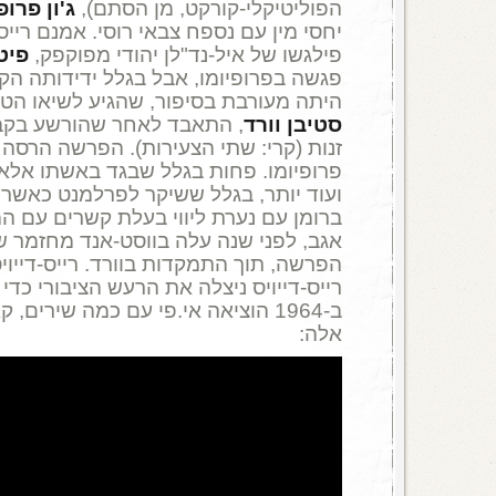
הפוליטיקלי-קורקט, מן הסתם),
ג'ון פרופ
יחסי מין עם נספח צבאי רוסי. אמנם רייס
פילגשו של איל-נד"לן יהודי מפוקפק,
פיט
פגשה בפרופיומו, אבל בגלל ידידותה הק
היתה מעורבת בסיפור, שהגיע לשיאו הט
סטיבן וורד
, התאבד לאחר שהורשע בקב
זנות (קרי: שתי הצעירות). הפרשה הרסה
פרופיומו. פחות בגלל שבגד באשתו אלא ב
ועוד יותר, בגלל ששיקר לפרלמנט כאשר
ברומן עם נערת ליווי בעלת קשרים עם ה
אגב, לפני שנה עלה בווסט-אנד מחזמר של
הפרשה, תוך התמקדות בוורד. רייס-דייוי
רייס-דייויס ניצלה את הרעש הציבורי כדי
ב-1964 הוציאה אי.פי עם כמה שירים, 
אלה: