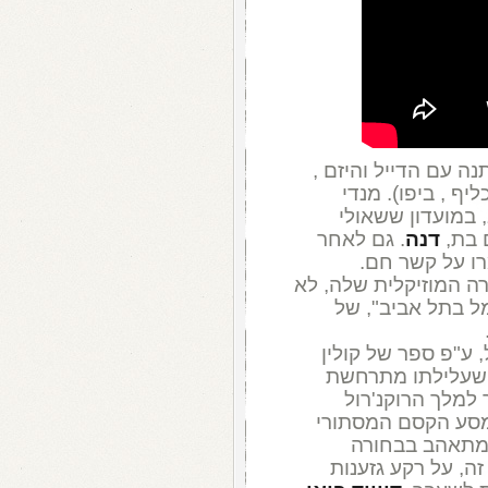
ף , ביפו). מנדי
 במועדון ששאולי
 בת,
דנה
. גם לאחר
ו על קשר חם.
רה המוזיקלית שלה, לא
ל בתל אביב", של
פל, ע"פ ספר של קולין
absolute be . הסרט, שעלילתו מתרחשת
 הפך למלך הרוקנ'רול
מסע הקסם המסתורי
מתאהב בבחורה
ה, על רקע גזענות