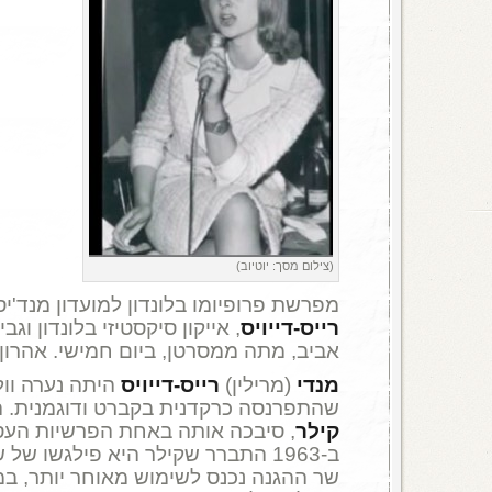
(צילום מסך: יוטיוב)
מפרשת פרופיומו בלונדון למועדון מנד'י
רייס-דייויס
, אייקון סיקסטיזי בלונדון וג
אביב, מתה ממסרטן, ביום חמישי. אהרון 
מנדי
(מרילין)
רייס-דייויס
היתה נערה וול
שהתפרנסה כרקדנית בקברט ודוגמנית. 
קילר
, סיבכה אותה באחת הפרשיות העסי
ב-1963 התברר שקילר היא פילגשו 
שר ההגנה נכנס לשימוש מאוחר יותר, במ