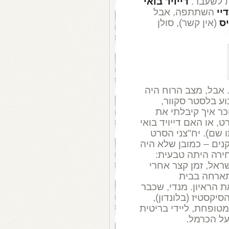
ת לשעבר.
דייויד בואי
יי
השתתפה, אבל
יס
(אין קשר), סולן
 אבל, מצב הרוח היה
וע בלסטר סקוור,
ם. אינני זוכר איך קיבלתי את
, או האם דייויד בואי
 שם). יח"צני הסרט
נים – כמובן שלא היה
בחירה היתה טבעית:
ראל, זמן קצר אחרי
תארחה בבית
 הראיון. מנדי, שכבר
קסטיז (בלונדון),
מטופחת, ליידי בריטית
על הכרמל.