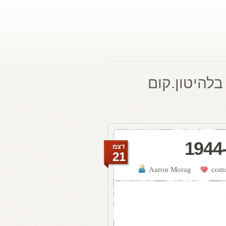
בלהיטון.קום
דצמ
21
Aaron Morag