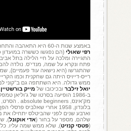
באמצע שנות ה-60 היא התאהבה והתחתנה עם הדייל והיזם ,
רפי שאולי
(הם נפגשו כששרה במועדון כלי
התגיירה ומלכה על חיי הלילה בתל אביב,
פתח ונקרא על שמה, מנדי'ס. נולדה להם
שהתגרשו (היא נישאה עוד פעמיים), שמר
רייס-דייויס היתה גם שחקנית וכמו הקריי
ממש גדולה. היא השתתפה גם ב"קוני למ
יואל זילבר
ובכיכובו של
מייק בורשטיין
.
ב-1986 הופיעה בסרטו של ג'וליאן טמ
מק'אינס, ginners
בלונדון, 1958 אחרי שאלביס פרסלי
וארבע שנים לפני שהביטלס יתחילו את 
שלהם, מספר על בחור (
אדי אוקונל
), ש
(
פטסי קנזיט
), שלא ממש שמה עליו. כל ז