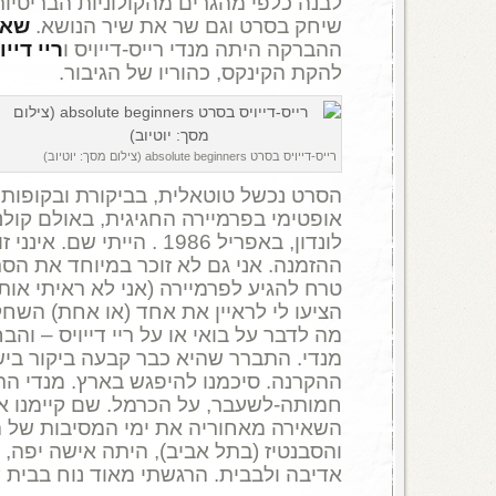
לבנה כלפי מהגרים מהקולוניות הבריטיו
שיחק בסרט וגם שר את שיר הנושא.
שאד
ההברקה היתה מנדי רייס-דייויס ו
ריי דייו
להקת הקינקס, כהוריו של הגיבור.
רייס-דייויס בסרט absolute beginners (צילום מסך: יוטיוב)
הסרט נכשל טוטאלית, בביקורת ובקופות.
אופטימי בפרמיירה החגיגית, באולם קולנ
לונדון, באפריל 1986 . הייתי ש
ההזמנה. אני גם לא זוכר במיוחד את הסרט
טרח להגיע לפרמיירה (אני לא ראיתי אותו
הציעו לי לראיין את אחד (או אחת) השחק
מה לדבר על בואי או על ריי דייויס – וה
מנדי. התברר שהיא כבר קבעה ביקור ביש
ההקרנה. סיכמנו להיפגש בארץ. מנדי ה
חמותה-לשעבר, על הכרמל. שם קיימנו את
השאירה מאחוריה את ימי המסיבות של הסי
והסבנטיז (בתל אביב), היתה אישה יפה, 
אדיבה ולבבית. הרגשתי מאוד נוח בבית 