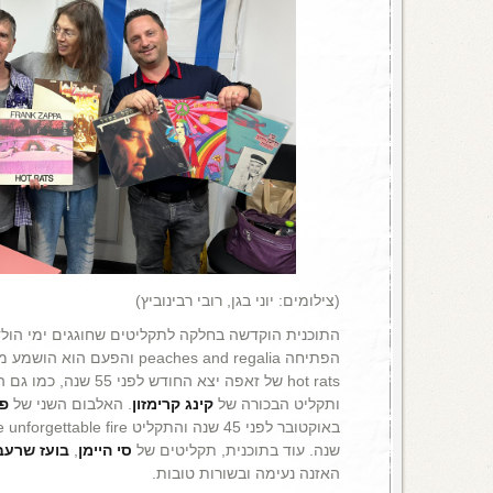
(צילומים: יוני בגן, רובי רבינוביץ)
התוכנית הוקדשה בחלקה לתקליטים שחוגגים ימי הול
הפתיחה peaches and regalia וה
hot rats של זאפה יצא החודש לפני 55 שנה, כמו גם האלבום השני של
ותקליט הבכורה של
קינג קרימזון
. האלבום השני של
פו
באוקטובר לפני 45 שנה והתקליט the unforgettable fire של
שנה. עוד בתוכנית, תקליטים של
סי היימן
,
בועז שרעב
האזנה נעימה ובשורות טובות.