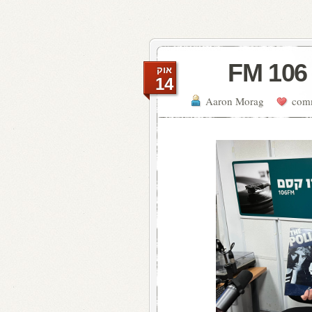
אוק
14
Aaron Morag