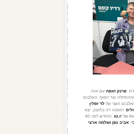
דת.
פרנק
זאפה
עם אות
פעם הוא הושמע מההתחלה ועד הסוף. האלבום
לד זפלין
ליס
, רגאטה דה בלאנק, יצא
יו.טו
. החודש לפני 40
י
,
אביב גפן
ושלמה ארצי
.