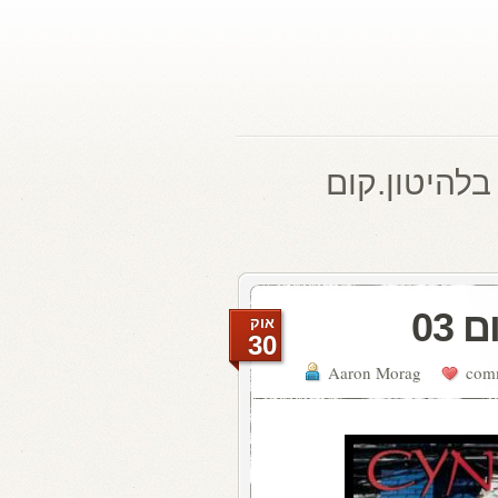
בלהיטון.קום
03
אוק
30
Aaron Morag