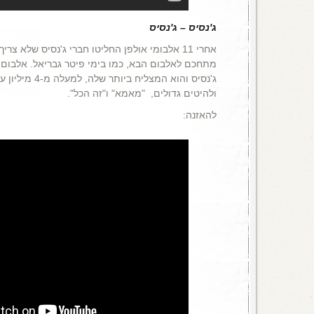
ג'נסיס – ג'נסיס
אחרי 11 אלבומי אולפן החליטו חברי ג'נסיס שלא 
ג'נסיס והוא המצליח 
ולהיטים גדולים, "מאמא" ו"זה הכל".
להאזנה: