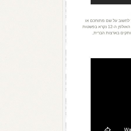
צריך לחשוב על שם מתוחכם או
מתחכם לאלבום הבא, כמו בימי פיטר גבריאל. אלבום האולפן ה-12 נקרא בפשטות
ביותר שלה, למעלה מ-4 מיליון עותקים בארצות הברית,