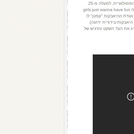
זה אחד מאלבומי הבכורה המצליחים ביותר במוזיקה הפופולארית, למעלה מ-25
מיליון עותקים בעולם. הלהיט הגדול הראשון מתוכו היה girls just wanna have fun
אגדת ההיאבקות "קפטן" לו
היאבקות-בידורית ידועה).
שונה לגמרי מקודמו, time after time , הציג את הצד השקט והרגיש של