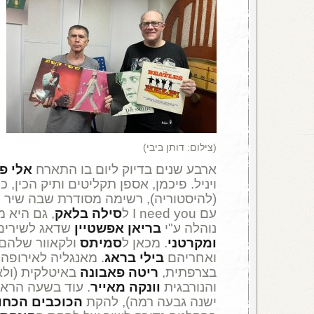
(צילום: דותן ביבי)
ארבע שנים בדיוק ליום בו התארח
אלי פ
ויניל. פיכמן, אספן תקליטים ותיק הכין, 
(להיסטוריה), רשימה מסודרת שבה שיר מ
עם I need you ל
סילה בלאק
, גם היא מ
נוהלה ע"י
בריאן אפשטיין
שדאג לשירים
ומקרטני
. מכאן ל
סמיתס
ולקאוור שלהם 
ואחריהם
בילי בראג
. מאנגליה לאירופה
בצרפתית,
ריטה פאבונה
באיטלקית (ולא,
והנורבגית
וונקה מאייר
. עוד בשעה הרא
ישנה גבעה רמה), להקת
הכוכבים הכחו