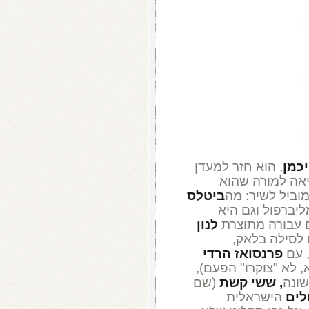
יכמן
, הוא חזר למעדן
כיאה למורה שהוא
וביל לשיר: מה
ביטלס
ליברפול וגם היא
 עבורה מתוצרת
לנון
לסילה בלאק,
, עם
פרנסואז הרדי
 לא "צוקרו" הפעם),
שונה
, ששי
קשת
(שם
לים
הישראלית