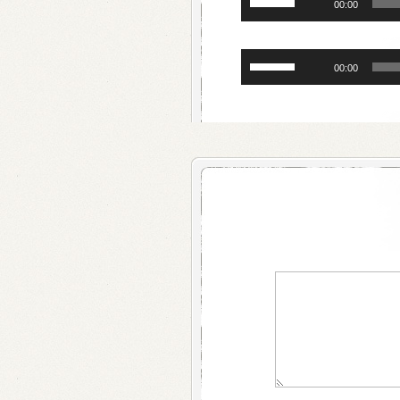
00:00
במקש
למעלה/למטה
כדי
השתמש
להגביר
00:00
במקש
או
למעלה/למטה
להנמיך
כדי
עוצמת
להגביר
שמע.
או
להנמיך
עוצמת
שמע.