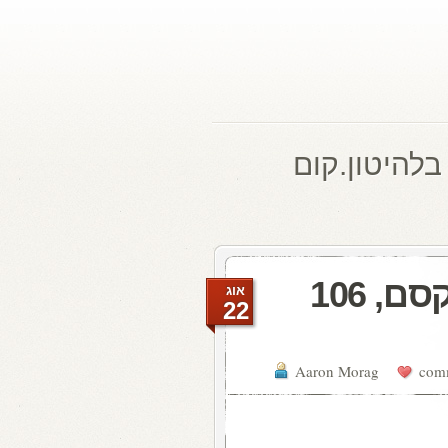
בלהיטון.קום
מעדן ויניל היום ברדיו קסם, 106
אוג
22
Aaron Morag