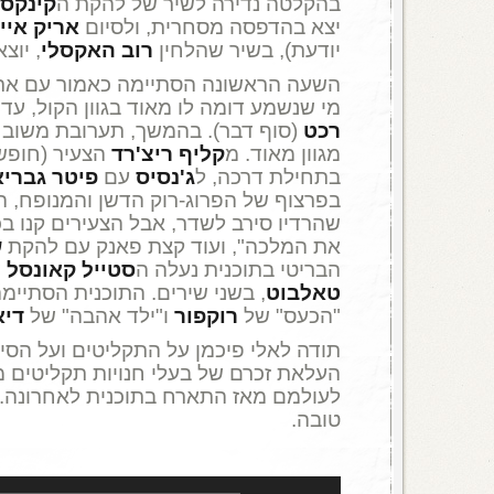
בהקלטה נדירה לשיר של להקת ה
קינקס
יצא בהדפסה מסחרית, ולסיום
אריק איי
יודעת), בשיר שהלחין
רוב האקסלי
, יוצ
השעה הראשונה הסתיימה כאמור עם ארי
מי שנשמע דומה לו מאוד בגוון הקול, עד 
רכט
(סוף דבר). בהמשך, תערובת משובחת
מגוון מאוד. מ
קליף ריצ'רד
הצעיר (חופשת
בתחילת דרכה, ל
ג'נסיס
עם
פיטר גברי
בפרצוף של הפרוג-רוק הדשן והמנופח, ה
שהרדיו סירב לשדר, אבל הצעירים קנו בכמ
את המלכה", ועוד קצת פאנק עם להקת
ש
הבריטי בתוכנית נעלה ה
סטייל קאונסל
ש
טאלבוט
, בשני שירים. התוכנית הסתיימה
"הכעס" של
רוקפור
ו"ילד אהבה" של
דיא
תודה לאלי פיכמן על התקליטים ועל הסי
העלאת זכרם של בעלי חנויות תקליטים מ
לעולמם מאז התארח בתוכנית לאחרונה. 
טובה.
נגן