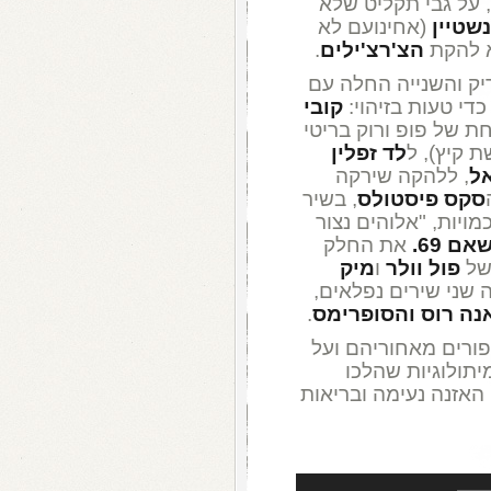
, על גבי תקליט שלא
נשטיין
(אחינועם לא
א להקת
הצ'רצ'ילים
.
ק והשנייה החלה עם
כדי טעות בזיהוי:
קובי
 של פופ ורוק בריטי
 קיץ), ל
לד זפלין
אל
, ללהקה שירקה
סקס פיסטולס
, בשיר
ויות, "אלוהים נצור
אם 69.
את החלק
ל
פול וולר
ו
מיק
 שני שירים נפלאים,
נה רוס והסופרימס
.
פורים מאחוריהם ועל
יתולוגיות שהלכו
האזנה נעימה ובריאות
השתמש