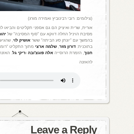
(צילומים: רובי רבינוביץ ואמירה מורג)
אורית, שרית ואיציק הם גם אספני תקליטים והביאו ל
מסיבת הויניל החלה דווקא עם "סוף המסיבה" של
יהונ
בהמשך עם "יונתן סע הביתה" ששר
אושיק לוי
בתוכנית:
דורון מזר
,
שלמה
ארצי
מתוך התקליט "רומנ
חנוך
, הזמרת הרוסייה
אלה פוגצ'ובה
ו
ריקי גל
. האזנה
להאזנה
Leave a Reply