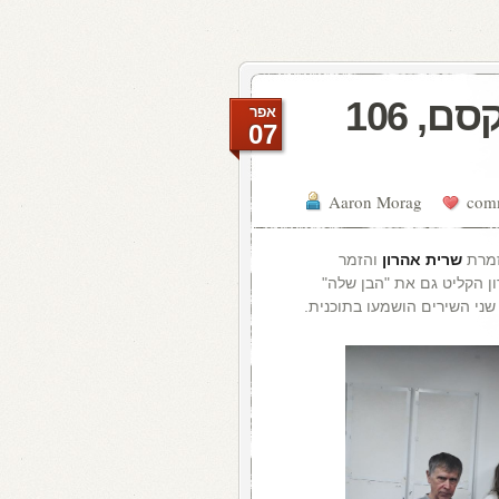
מעדן ויניל היום ברדיו קסם, 106
אפר
07
Aaron Morag
זמרת
שרית
אהרון
והזמר
ן הקליט גם את "הבן שלה"
שני השירים הושמעו בתוכנית.