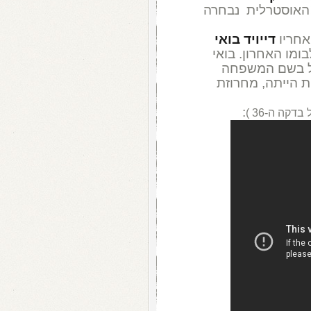
אוסטרלית נבחרה
אחריו
דייויד בואי
ומו האחרון. בואי
בל בשם המשפחה
פת הייתה, מחרוזת
:
קה ה-36 )