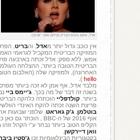
אדל, אמש בטכס הבריט (צילום מסך: יוטיוב)
אין כוכב גדול יותר מ
אדל
, וה
בריט
, הפר
המוזיקה הבריטית המקביל לגראמי האמרי
אמש, ללא ספק: אדל זכתה בארבעה פרס
הבריטית הטובה ביותר, ההצלחה העולמ
האחרונה), ולמוזיקה שלה (האלבום הטוב
).
hello
מלבד אדל, אף אמן לא זכה ביותר מפרס
בשנה זה דבר של מה בכך.
ג'יימס ביי
נבח
ביותר.
קולדפליי
הוכתרה כלהקה הבריטי
פריצת השנה זכתה להקת האינדי הוולשי
בוטלמן
.
ג'ק גאראט
, שלפני שבועות אח
אוף 2016 של ה-BBC , הוכתר
הקליפ הטוב ביותר נבחר ע"י הקהל וזהו
n
וואן דיירקשן
.
בקטגוריות הבינלאומיות זכו
ג'סטין ביבר