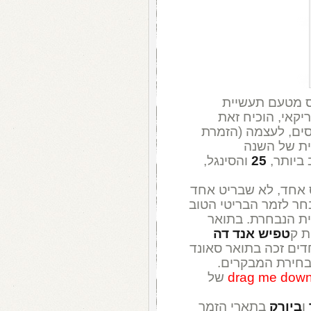
ס מטעם תעשיית
קאי, הוכיח זאת
ים, לעצמה (הזמרת
ית של השנה
 ביותר,
25
והסינגל,
 אחד, לא שבריט אחד
ר לזמר הבריטי הטוב
ת הנבחרת. בתואר
ת ק
טפיש אנד דה
דים זכה בתואר סאונד
 גם כאן כבחירת המבקרים.
drag me dow
של
ו
ביורק
בתארי הזמר