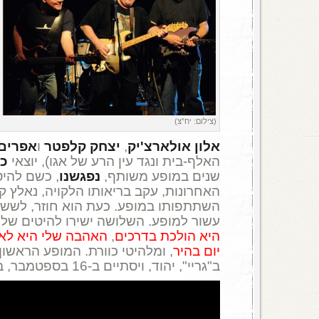
(צילום: יח"צ)
אלון אולארצ'יק
,
יצחק קלפטר
ו
אפרים
האלף-בית ונגד עין הרע של אגו), יוצאי
כו
שנים במופע משותף,
נפגשנו
, כשם להיט
האחרונות, עקב בריאותו הלקויה, נאלץ 
השתתפותו במופע. כעת הוא חוזר, לשש ה
עשור למופע. השלושה ישירו להיטים של 
היא הולכת בדרכים
,
האהבה שלי היא לא
יום בהיר
ב"גריי", יהוד, ויסתיים ב-16 בספטמבר, בזאפה תל אביב.