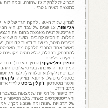
הבריטית ללהקת ג'ז שחורה, ובמהירות ש
כתוצאה מאירוע טרגי.
לונדון, שנות ה-30 . להקת הג'ז של לואי לסטר (
אג'יופור
, 12 שנים של עבדות), היא חב
האריסטוקרטיה מאמצת בחום את הנגנים
נופלות. היחסים קרובים. מושגים שמיעוט
מכירים היטב, כגזענות ודעות קדומות, נ
כאשר אחד מחברי הלהקה מת, האריסט
להתרחק, בבהלה, שלא תהיה מקושרת ל
בחקירה פלילית.
סטיבן פוליאקוף
(הנסיך האבוד), כתב 
המיני סדרה שזכתה בפרסי גלובוס הזהב 
הבריטית לקולנוע וטלוויזיה). לצד אג'יופו
כסטנלי מיטשל, עיתונאי מוזיקה,
ג'ון גוד
וולטר מסטרסון ו
ז'קלין ביסט
כליידי אדוו
מתבודדת.
"זה סיפור על דמויות שנמצאות במשבר זה
והאריסטוקרטים כאחד. בלב הסיפור עו
של תרבויות שונות ומה שנובע מכך", אמר