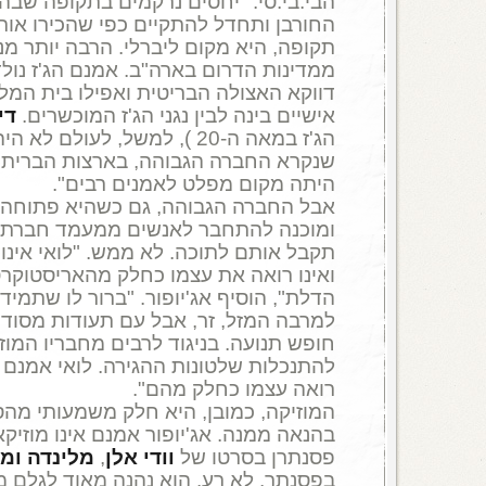
הבי.בי.סי. "יחסים נרקמים בתקופה שב
החורבן ותחדל להתקיים כפי שהכירו אותה
תקופה, היא מקום ליברלי. הרבה יותר מניו
ממדינות הדרום בארה"ב. אמנם הג'ז נול
דווקא האצולה הבריטית ואפילו בית המל
אישיים בינה לבין נגני הג'ז המוכשרים.
דיו
הג'ז במאה ה-20 ), למשל, לעו
שנקרא החברה הגבוהה, בארצות הברית. מב
היתה מקום מפלט לאמנים רבים".
אבל החברה הגבוהה, גם כשהיא פתוחה ו
ומוכנה להתחבר לאנשים ממעמד חברתי 
תקבל אותם לתוכה. לא ממש. "לואי אינו 
ואינו רואה את עצמו כחלק מהאריסטוקר
הדלת", הוסיף אג'יופור. "ברור לו שתמיד י
למרבה המזל, זר, אבל עם תעודות מסוד
חופש תנועה. בניגוד לרבים מחבריו המו
להתנכלות שלטונות ההגירה. לואי אמנם נו
רואה עצמו כחלק מהם".
המוזיקה, כמובן, היא חלק משמעותי מהס
בהנאה ממנה. אג'יופור אמנם אינו מוזיקא
פסנתרן בסרטו של
וודי אלן
,
מלינדה ומל
בפסנתר, לא רע. הוא נהנה מאוד לגלם מנ