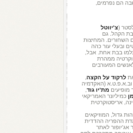
בה הם נפרמים,
צ'יווטל
יבת הקהל. גם
 השחורים. המחיצות
ים ובעלי עור כהה
עלמו בבת אחת. אבל,
וקרטיה ממהרת
אנשים המעורבים
את
לרקוד על הקצה
,
וב.א.פ.ט.א (האקדמיה
ר מופיעים
מת'יו גוד
,
מן
כמיליונר האמריקאי
ינה, אריסטוקרטית
ות גדול, המוזיקאים
מדת ההפריה ההדדית
 אג'יופור לאתר