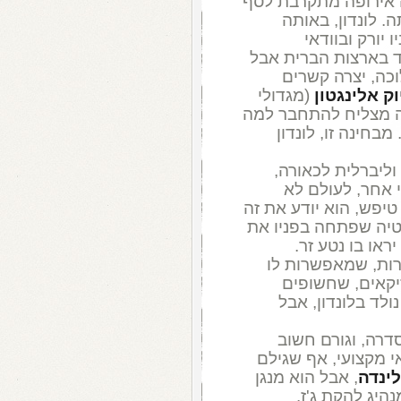
ה אירופה מתקרבת לסף
. לונדון, באותה
 יורק ובוודאי
ד בארצות הברית אבל
וכה, יצרה קשרים
ק אלינגטון
(מגדולי
לם לא היה מצליח להתחבר למה
חינה זו, לונדון
ליברלית לכאורה,
אחר, לעולם לא
טיפש, הוא יודע את זה
טיה שפתחה בפניו את
ראו בו נטע זר.
רות, שמאפשרות לו
זיקאים, שחשופים
לד בלונדון, אבל
דרה, וגורם חשוב
י מקצועי, אף שגילם
ינדה
, אבל הוא מנגן
היג להקת ג'ז.