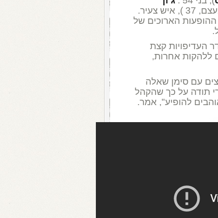
), בני 54 .
ג'ון
, הגיטריסט), בן 38 או 39 (בעצם, 37 ), איש צעיר.
 ההופעות הארוכים של
.
ר העדיפויות קצת
 ללהקות אחרות,
ים עם סימן שאלה
רי תודה על כך שהקהל
והבים להופיע", אמר.