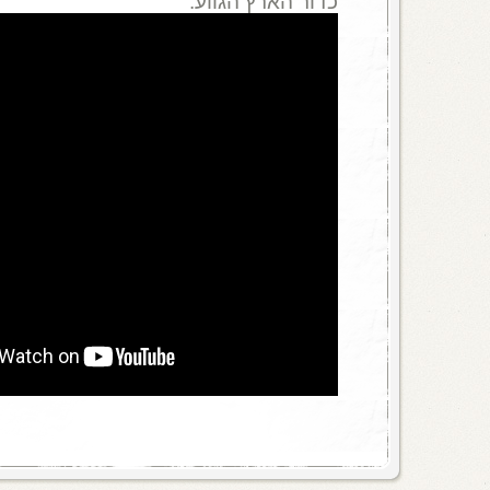
כדור הארץ הגווע.