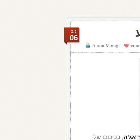
נוב
06
Aaron Morag
 אג'ה
, בכיכובו של