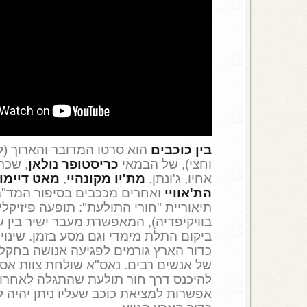
בין כוכבים
הוא סרטו המדובר והארוך (
וחצי), של הבמאי
כריסטופר נולאן
, שכת
אחיו, ג'ונתן.
מת'יו
מקונהיי
,
מאט דיימון
הת'אוויי
ואחרים מככבים בסיפור המד"
תיאוריית "חורי התולעת": תופעה פיזיקל
בוויקיפדיה), המאפשרת מעבר ישיר בין ש
ביקום התלת מימדי וגם מסע בזמן. שינויי
כדור הארץ גורמים לפגיעה אנושה בחקלא
של אנשים רבים. נאס"א שולחת צוות אסט
להיכנס דרך חור תולעת שהתגלה לאחרונה
אפשרות למציאת כוכב שעליו ניתן יהיה ל