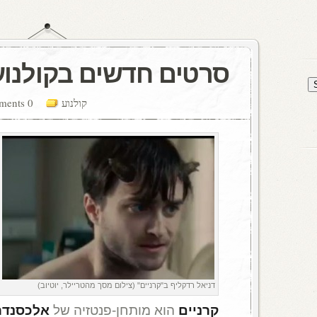
סרטים חדשים בקולנוע
קולנוע
0 comments
דניאל רדקליף ב"קרניים" (צילום מסך מהטריילר, יוטיוב)
קרניים
הוא מותחן-פנטזיה של
אלכסנדר