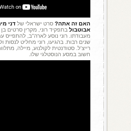
האם זה אתה?
סרט ישראלי של
דני מינ
אבוטבול
מעבודתו. רוני נוסע לארה"ב, להתפייס עם
שנים רבות. בהגיעו, רוני מחליט לנסות ו
רייצ'ל. סטודנטית לקולנוע, מיילה, מתלוו
חשוב במסע הנוסטלגי שלו.