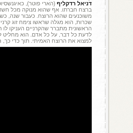
דניאל רדקליף
(הארי פוטר), כאיגנשסיוס
ברצח חברתו. אף שהוא מנוקה מכל חשד,
משוכנעים שהוא הרוצח. כעבור שנה, כשא
שכרות, הוא מגלה שראשו צימח זוג קרני
הראשונית מתברר שהקרניים העניקו לו תכ
לדעת כל דבר, על כל אדם. הוא מחליט 
למצוא את הרוצח האמיתי. תוך כדי כך, ח