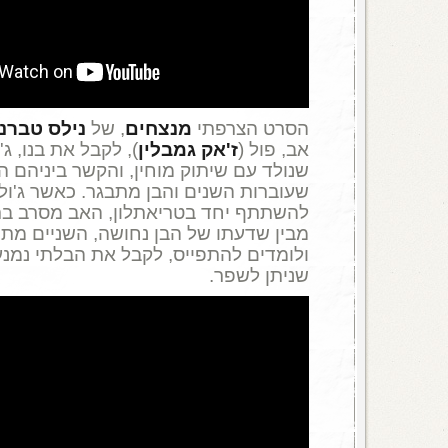
הסרט הצרפתי
מנצחים
, של
נילס טברני
אב, פול (
ז'אק גמבלין
), לקבל את בנו, ג'ו
שנולד עם שיתוק מוחין, והקשר ביניהם ה
שעוברות השנים והבן מתבגר. כאשר ג'ולי
להשתתף יחד בטריאתלון, האב מסרב בת
מבין שדעתו של הבן נחושה, השניים מת
ולומדים להתפייס, לקבל את הבלתי נמנע
שניתן לשפר.