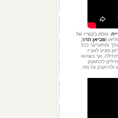
יה
, עוסק בקשייו של
ליאן (
פביאן הרו
),
ולך ומתערער ככל
אן מציע לאביו
חילה, אך כשהוא
חילים להתאמן
 ולהיאבק על מה