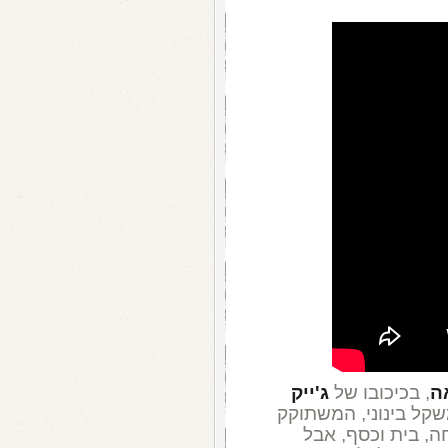
ה
, בכיכובו של
ג'ייק
קל בינוני, המשתוקק
, בית וכסף, אבל