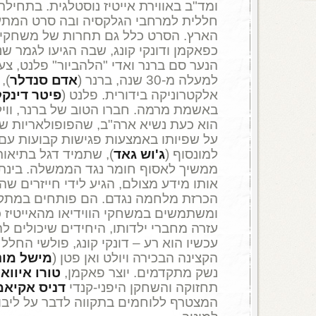
חללית למרחבי הגלקסיה ובה סרט המתע
הארץ. הסרט כלל גם תחרות של משחקי 
כפאקמן ודונקי קונג, שבה הגיעו לגמר ש
הנער סם ברנר ואדי "הלהביור" פלנט, צעי
למעלה מ-30 שנה, ברנר (
אדם סנדלר
),
אלקטרוניקה בידורית. פלנט (
פיטר דינקל
באשמת מרמה. חברו הטוב של ברנר, וויל 
הוא כעת נשיא ארה"ב, שהפופולאריות שלו
על שפיותו באמצעות פגישות קבועות עם
למונסוף (
ג'וש גאד
), שתמיד דגל בתיאורי
ממשיך לאסוף חומר נגד הממשלה. בינתי
אותו מידע מצולם, הגיע לידי חייזרים שהב
הכרזת מלחמה נגדם. הם פותחים במתקפ
ומשתמשים במשחקי הווידיאו מהאייטיז 
עזרה מחברי ילדותו, היחידים שיכולים 
עכשיו הוא רע – דונקי קונג, פולשי החלל
הקצינה הבכירה ויולט ואן פטן (
מישל מונ
נשק מתקדמים. יוצר פאקמן,
טורו איווא
תחזוקה והשחקן היפני-קנדי
דניס אקיא
המצטרף ללוחמים בתקווה לדבר על ליבו 