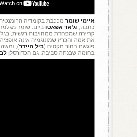
איימי שומר
מככבת בקומדיה הרומנטית
כתבה, ו
ג'אד אפאטו
ביים. שומר מגלמת 
קריירה שמפחדת ממחויבות רגשית, בגלל
את אמה והכריז שמונוגמיה אינה אופציה ר
פוגשת בחור מקסים (
ביל היידר
), ומשה
בחומה שבנתה סביבה. גם הכדורסלן
לבר