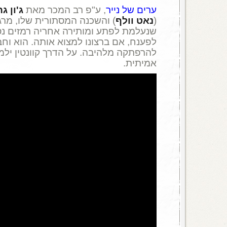
ערים של נייר
, ע"פ רב המכר מאת
ג'ון גר
(
נאט וולף
) והשכנה המסתורית שלו, מרגו
שנעלמת לפתע ומותירה אחריה רמזים נסת
לפענח, אם ברצונו למצוא אותה. הוא וחבר
להרפתקה מלהיבה. על הדרך קוונטין יל
אמיתית.