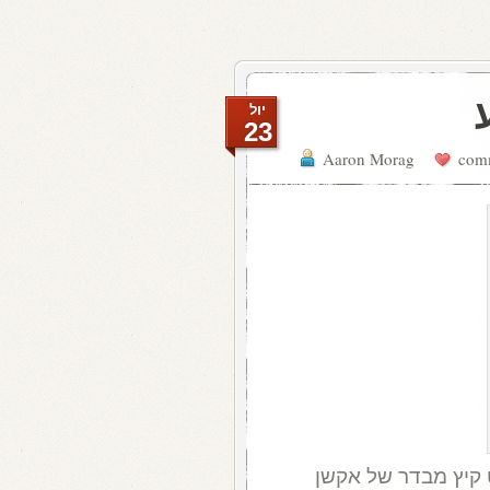
יול
23
Aaron Morag
 קיץ מבדר של אקשן