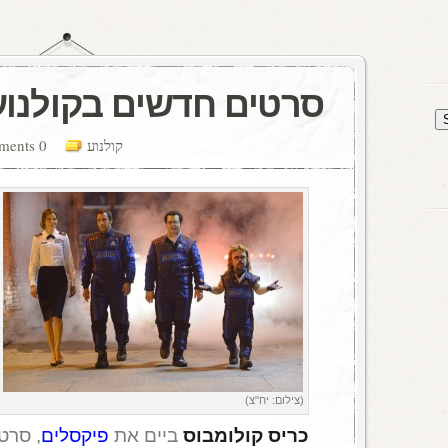
סרטים חדשים בקולנוע
קולנוע
0 comments
(צילום: יח"צ)
כריס קולומבוס
ביים את
פיקסלים
, סרט