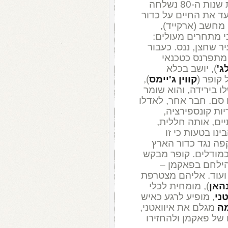
ומד"ב באווירת אייטיז נוסטלגית. בתחילת שנות ה-80 נשלחה
ד את החיים על כדור
מחשב (ארקייד),
ני מתחרים מעולים:
ר שחצן, ננס. כעבור
 מתפרנס כטכנאי
ג'
), יושב בכלא
קופר (
קווין ג'יימס
),
 בירידה, והוא שומר
 סם. חבר אחר, לאדלו
ות קונספירציה,
ים, אותה חללית,
ינו בטעות כי זו
ה נגד כדור הארץ
כמודלים. קופר מבקש
להילחם בפאקמן –
 ועוד. אליהם מצטרפת
האן
), מומחית לכלי
טני
, מופיע לרגע כאיש
מה
מגלם את איוואטני,
של פאקמן ולהחזירו