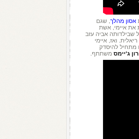
אסון מהלך
, שגם
את איימי, אשת
 שבילדותה אביה עזב
יאלית. ואז, איימי
ו מתחיל להיסדק
ון ג'יימס
משתתף.