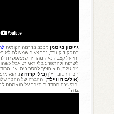
ג'ייסון בייטמן
מככב בדרמה הקומית
לה
בתפקיד קונרד, גבר צעיר שמעולם לא נא
וחי על קצבה נאה מהוריו, שמאפשרת לו 
לשתות ולהתפרע בלי דאגות. אבל כשהור
מבוטלת, הוא הופך לחסר בית ועני מרוד 
חברו הטוב דילן (
בילי קרודופ
). הוא מת
(
אוליביה וויילד
), החברה של החבר שלו
והמשיכה ההדדית תגבר על הנאמנות לח
צרה?