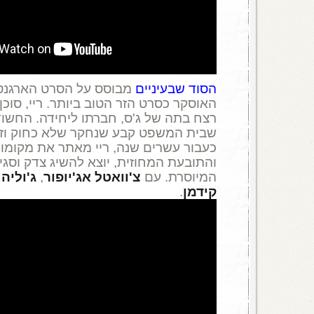
הסוד שבעיניים
מבוסס על הסרט הארגנטינ
רצח בתה של ג'ס, חברתו ליחידה. החשו
שבית המשפט קבע שנחקר שלא כחוק וזכוי
כעבור עשרים שנה, ריי מאתר את מקומו 
והתובעת המחוזית, יוצא להשיג צדק וסג
המיוסרת. עם
צ'וואטל אג'יופור
,
ג'וליה
קידמן
.