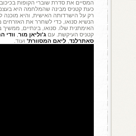
המסיים את סדרת שוברי הקופות בכיכו
כעת קטניס מבינה שהמלחמה היא בעצם 
רק על הישרדותה האישית, והיא מוכנה ל
הנשיא סנואו, כדי לשחרר את האזרחים 
האימתנית שלו. סנואו, בינתיים, ממשיך ב
קטניס העיקשת. עם
ג'וליאן מור
,
וודי ה
סאתרלנד
,
ליאם המסוורת'
ועוד.