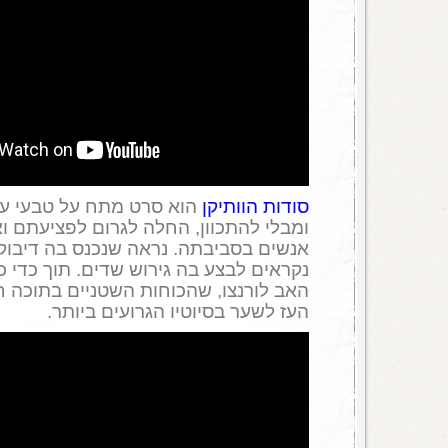
סודות הוותיקן
הוא סרט מתח על טבעי על
ומבלי להתכוון, החלה לגרום לפציעתם ו
אנשים בסביבתה. נראה שנכנס בה דיבוק 
נקראים לבצע בה גירוש שדים. תוך כדי 
האב לורנצו, שהכוחות השטניים בתוכה 
העז לשער בסיוטיו הגרועים ביותר.