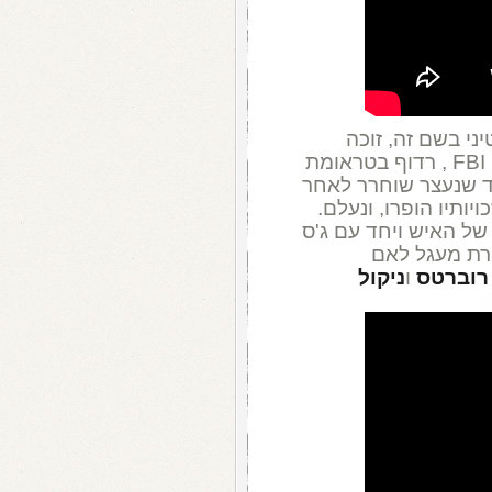
י בשם זה, זוכה
האוסקר כסרט הזר הטוב ביותר. ריי, סוכן FBI , רדוף בטראומת
ד שנעצר שוחרר לאחר
ותיו הופרו, ונעלם.
של האיש ויחד עם ג'ס
ירת מעגל לאם
 רוברטס
ו
ניקול