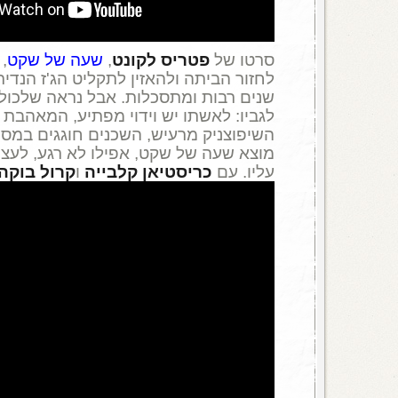
סרטו של
פטריס לקונט
,
שעה של שקט
,
לחזור הביתה ולהאזין לתקליט הג'ז הנד
שנים רבות ומתסכלות. אבל נראה שלכולם
לגביו: לאשתו יש וידוי מפתיע, המאהבת 
השיפוצניק מרעיש, השכנים חוגגים במסי
מוצא שעה של שקט, אפילו לא רגע, לעצמ
עליו. עם
כריסטיאן קלבייה
ו
קרול בוקה