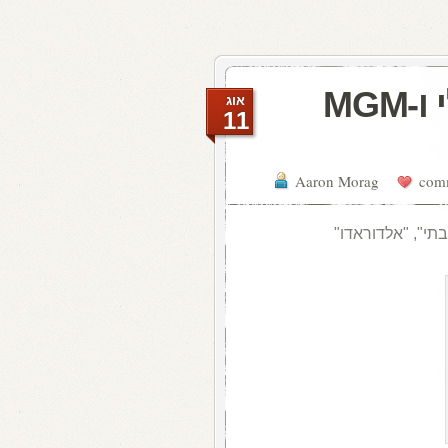
ערוץ הקולנוע הישראלי ו-MGM
אוג
11
Aaron Morag
תי", "אלדוראדו"