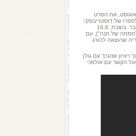
MG ישדר מחר, יום שלישי, 12 באוגוסט, את הסרט
א ועונשו", עיבוד של גולן מ-2002 לספרו של דוסטוייבסקי,
עם ואנסה רדגרייב, ג'ון הרט וקריספין גלובר. בשבת, 16.8
סנש" (במקור, ב-1988 , "מלחמתה של חנה"), עם
יה שהוצאה להורג
ך ראיון שנערך עם גולן
ו ועל הקשר עם אולפני