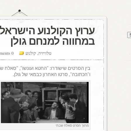
במחווה למנחם גולן
טלוויזיה
,
קולנוע
0 comments
בין הסרטים שישודרו: "החטא ועונשו", "סאלח שב
ו"הכתובה", סרטו האחרון כבמאי של גולן.
מתוך הסרט סאלח שבתי