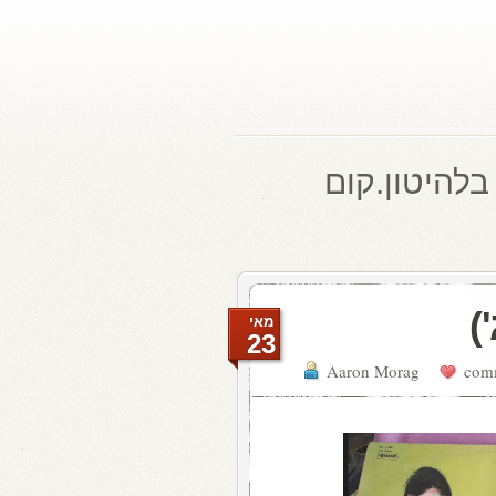
בלהיטון.קום
)
מאי
23
Aaron Morag