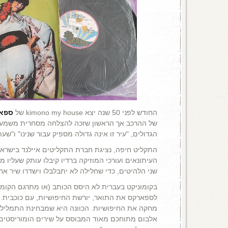
החודש לפני 50 שנה יצא kimono my house של
ספא
של ההרכב אך הראשון שזכה להצלחה מסחרית משמעות
הגדולים, "עיר זו אינה גדולה מספיק עבור שנינו" ו"שע
התקליט חיפה, נציגת חברת התקליטים איילנד בישרא
העיתונאים ועורכי המוזיקה ברדיו קיבלו עותק שעליו 
שני הלהיטים, כדי שחלילה לא יתבלבלו וישדרו שיר אח
בקומוניקט בעברית לא היסס הכותב (או מתרגם הקומו
לספארקס את התואר, יורשת החיפושיות, עם כוכבית. 
מחקה את החיפושיות. הכוונה היא שמבחינת התמליל 
אלבום מתוחכם מאוד המבוסס על שירים הומוריסטים ו