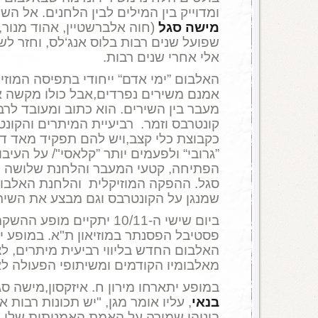
ומדוייק בין המילים לבין הלחנים. אל הש
מישה סגל
(חוה אלברשטיין, אהוד מנור, צ
שפועל שנים רבות בלוס אנג‘לס, וחזר ל
אלי אחרי שנים רבות.
האלבום ”ימי אדם“ ייחודי בתפיסה המוזי
אמנם משירים נפרדים,אבל כולו מקשה 
מעבר בין השירים. הוא כתוב ומעובד לרב
קונטרבס וזמר. רביעיית המיתרים והקו
כקבוצת כלי קצב,ויש להם תפקיד מאד דו
”גרובי“ ולפעמים יותר ”קלאסי"/ על העיבו
הפתיחה, קטעי המעבר והלחנת שלושה 
סגל. ההפקה המוזיקלית והלחנת האלבום 
שמנגן על הקונטרבס וגם מבצע את השיר
ביום שישי ה-10/11 יתקיים מו
פסטיבל הפסנתר במוזיאון ת"א. במופע י
האלבום החדש בליווי רביעית מיתרים, ל
מאלבומיו הקודמים ומשיתופי הפעולה לא
במופע יתארחו מירון ח. איזקסון,מישה סג
בנאי
, עליו אומר מגן, "יש תכונות רבות 
ביניהן שמירה על האמת האמנותית שלו,