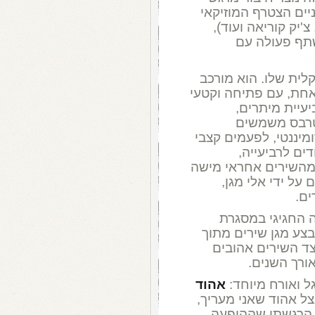
ניים הצטרף המוזיקאי
'יק קוריאה ועוד),
שתף פעולה עם
קלית שלו. הוא מורכב
אחת, עם פתיחה וקטעי
יעיית מיתרים,
נטרבס משמשים
מיננטי, לפעמים קצבי
דים לרביעייה,
מהשירים אחראי מישה
על ידי אלי מגן,
ים.
פע ההשקה החגיגי במסגרת
בצע מגן שירים מתוך
צד השירים אהובים
ורך השנים.
ל ואורח מיוחד:
אהוד
אצל אהוד שאני מעריך,
 הרגשתי שההופעה