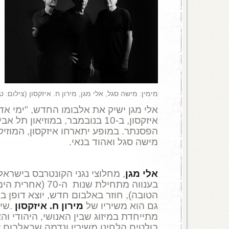
מימין: מישה סגל, אלי מגן, מירון ח. איזקסון (צילום: 
אלי מגן ישיק את אלבומו החדש, "ימי אדם
איזקסון, ב-10 בנובמבר, במוזיאון
הפסנתר. במופע יתארחו איזקסון, המוזיק
מישה סגל ואהוד בנאי.
אלי מגן
, מחלוצי נגני הקונטרבס בישראל 
בענווה מתחילת שנות ה-
הטובה), חוזר באלבום חדש, יוצא דופן בנ
גם הוא משיריו של
מירון ח. איזקסון
.שיר
מתייחדת במיזוג שבין האנושי, היהודי וה
בולטים הלחינו משיריו ונדמה שבאלבום ז