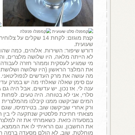
קצת מוגזם: לקחת 14 שקלים 
שעועית.
דורש שיפור: השירות. אלוהים, כמה שהו
לא הייתה מלאה, היו שלושה מלצרים, וה
מי שמגיע לעסקית וממהר חזרה לעבודה,
את המלצר הראשון (היו שלושה ושלושתם
מה עושה את מרק העדשים לנפוליטאני. 
עם סימן שאלה שאלתי מה יש במרק עדשי
ענה לי. אז נכון, יש עדשים, אבל היה גם 
סלרי, אני לא בטוחה. היה טעים. לפחות 
המים שביקשנו ממנו קיבלנו מהמלצרית 
ורק אחרי שביקשנו שוב. בטירמיסו, שגם 
מצאתי חתיכת פלסטיק שנתקעה לי בין השי
במסעדה כזאת. כשאמרתי את זה למלצר 
את החשבון, וגם הראיתי לו את הממצא, 
מוחלטת. שוב, לא הולם מסעדה ברמה ה