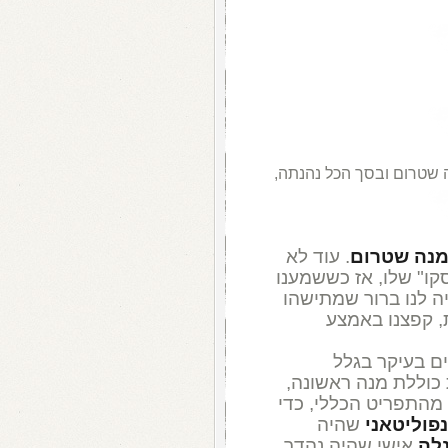
שטרום ובסך הכל נהנתה,
נה שטרום
. עוד לא
וסקו" שלו, אז כששמענו
 לנו ברור שמתישהו
ת, קפצנו באמצע
קית המורחבת, ב-69 שקלים בעיקר בגלל
כוללת מנה ראשונה,
 מהתפריט הכללי, כדי
פוליטאני
שהיה
לה
אישי שהיה נהדר,