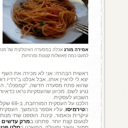
אמירה מורג
אכלה במסעדה האיטלקית של מנה 
למעט כמה פאשלות קטנות ומרגיזות.
ראשית הבהרה: אני לא מכירה את השף
מ
יצא לי לראיין אותו, אבל אכלנו ב"רדיו ר
שהוא פתח מסעדה חדשה, "קמפנלו", היה
נגיע לשם. מכיוון שהעסקיות נראו כדאיו
השבוע לעסקית.
הלכנו על העס
ה
טירמיסו
, עליו אספר בהמשך. העסקית 
עיקרית וכאמור, קינוח. הוספנו שתי מנות
לטעום קצת יותר. פתחנו ב
מרק עדשים נ
סמיך, עשיר ומעולה. המשכנו ב
סלט פנזנ