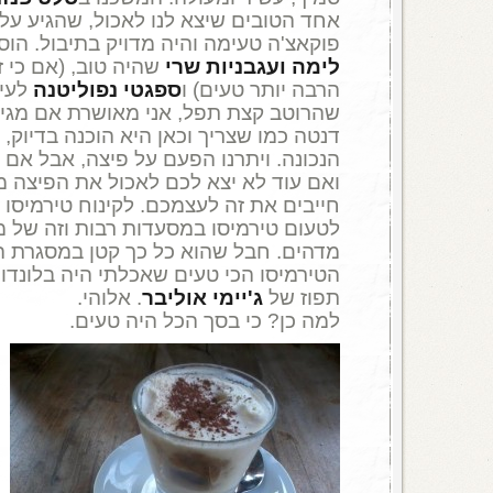
אחד הטובים שיצא לנו לאכול, שהגיע על
פוקאצ'ה טעימה והיה מדויק בתיבול. הוס
לימה ועגבניות שרי
שהיה טוב, (אם כי ז
הרבה יותר טעים) ו
ספגטי נפוליטנה
לעיק
שהרוטב קצת תפל, אני מאושרת אם מגי
דנטה כמו שצריך וכאן היא הוכנה בדיוק, 
הנכונה. ויתרנו הפעם על פיצה, אבל אם
ואם עוד לא יצא לכם לאכול את הפיצה מ
חייבים את זה לעצמכם. לקינוח טירמיסו 
לטעום טירמיסו במסעדות רבות וזה של 
מדהים. חבל שהוא כל כך קטן במסגרת ה
הטירמיסו הכי טעים שאכלתי היה בלונדון,
תפוז של
ג'יימי אוליבר
. אלוהי.
למה כן? כי בסך הכל היה טעים.