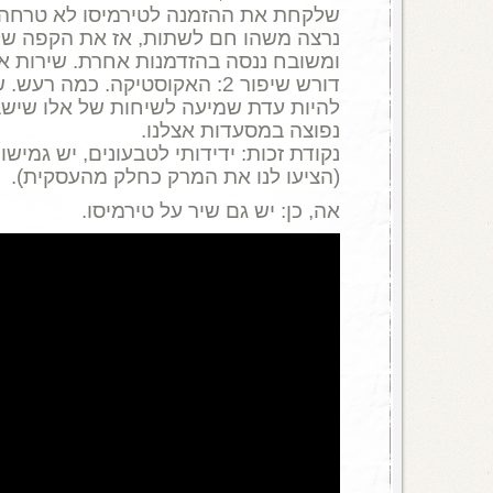
שלקחת את ההזמנה לטירמיסו לא טרחה 
נרצה משהו חם לשתות, אז את הקפה של
ומשובח ננסה בהזדמנות אחרת. שירות אטי
דורש שיפור 2: האקוסטיקה. כמה ר
להיות עדת שמיעה לשיחות של אלו שישב
נפוצה במסעדות אצלנו.
נקודת זכות: ידידותי לטבעונים, יש גמי
(הציעו לנו את המרק כחלק מהעסקית).
אה, כן: יש גם שיר על טירמיסו.