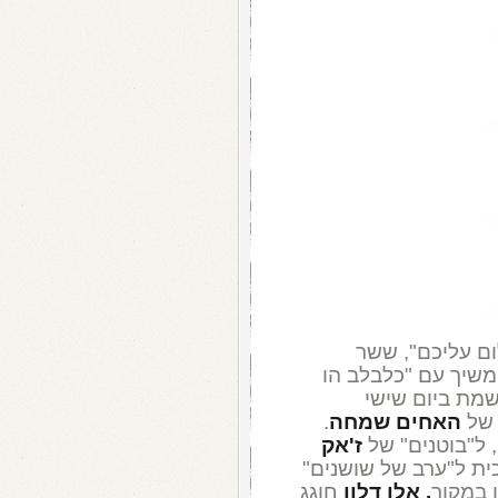
ום עליכם", ששר
משיך עם "כלבלב הו
מת ביום שישי
 של
האחים שמחה
.
, ל"בוטנים" של
ז'אק
ית ל"ערב של שושנים"
ו במקור
. אלן דלון
חוגג