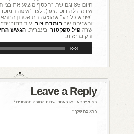
היום 85 וגם שר. "הכסף משגע את ב
אירמה לה דוס מיפו), לצד "איפה המוסר
ובשניהם שר
בומבה צור
. עוד בתוכנית"
שרה
פיל ספקטור
ובעברית,
הגשש החיו
ורק בריאות.
נגן
00:00
אודיו
Leave a Reply
האימייל לא יוצג באתר.
שדות החובה מסומנים
*
התגובה שלך
*