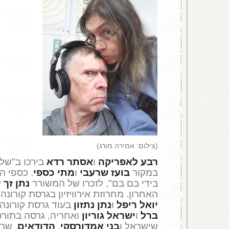
(צילום: אמירה מורג)
רבע לאפריקה
ו
אסתר רדא
בירכו ב"של
במקור
בועז שרעבי
ו
מתי כספי
. כספי ה
בידי בם בם", לזכרו של המשורר
נתן זך
ש
האחרון. מחרוזת אירוויזיון בגרסת קורונה
יואל ריפל
ו
נתן נתזון
בעוד גרסת קורונה
ברל
ו
ישראל גוריון
ואחריה, גרסה בתורכ
שישראל ו
בני אמדורסקי
,
הדודאים
, שר