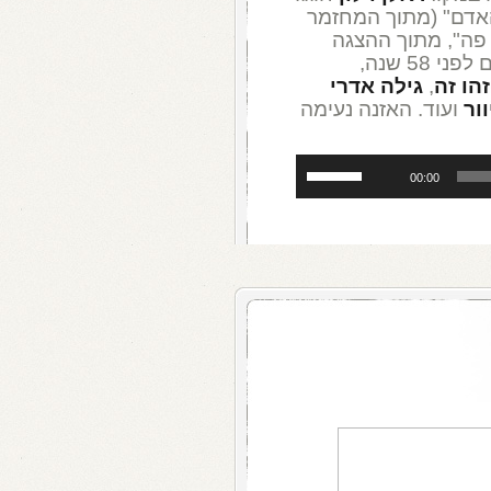
ני האדם" (מתוך המחזמר
 פה", מתוך ההצגה
"שורש כל רע" שהוצגה בתיאטרון החמאם לפני 58 שנה,
זהו זה
,
גילה אדרי
ור
ועוד. האזנה נעימה
השתמש
00:00
במקש
למעלה/למטה
כדי
להגביר
או
להנמיך
עוצמת
שמע.