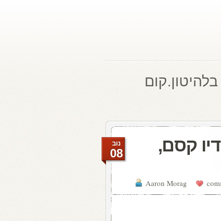
בלהיטון.קום
יו קסם,
נוב
08
Aaron Morag