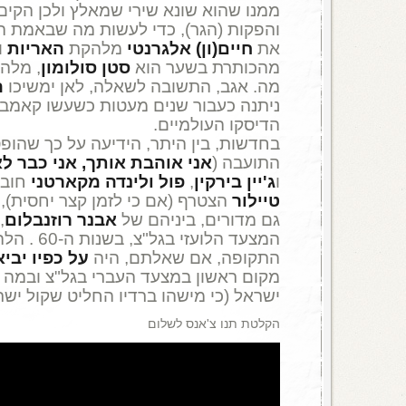
ממנו שהוא שונא שירי שמאלץ ולכן הקי
והפקות (הגר), כדי לעשות מה שבאמת הוא
את
חיים(ון) אלגרנטי
מלהקת
האריות
ו
מהכותרת בשער הוא
סטן סולומון
, מלהק
מה. אגב, התשובה לשאלה, לאן ימשיכו
ה
ניתנה כעבור שנים מעטות כשעשו קאמבק
הדיסקו העולמיים.
בחדשות, בין היתר, הידיעה על כך שהו
התועבה (
אני אוהבת אותך, אני כבר ל
ו
ג'יין בירקין
,
פול ולינדה מקארטני
חובקי
טיילור
הצטרף (אם כי לזמן קצר יחסית), 
גם מדורים, ביניהם של
אבנר רוזנבלום
,
המצעד הלועזי ב
התקופה, אם שאלתם, היה
על כפיו יביא
מקום ראשון במצעד העברי בגל"צ ובמה ש
ישראל (כי מישהו ברדיו החליט שקול ישר
הקלטת תנו צ'אנס לשלום