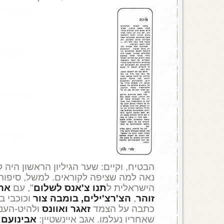
הבטיח, וקיים: שער הגיליון הראשון היה קדימ
נאה למה שציפה לקוראים. למשל, סיפו
הישראלית ל
תנו צ'אנס לשלום
", עם
ארי
זוהר
,
הצ'רצ'ילים,
בומבה צור
וכוכבי ב
כתבה על הצמד
זאגר ואוונס
ולהיט-הענ
שאחריו נעלמו. אגב איינשטיין:
אבינועם 