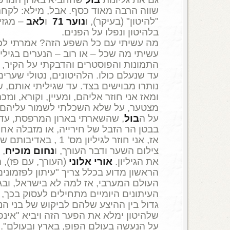
שווה הרבה מאוד כסף. אבל, מילא: לקחתי
"להיטון" (בעיקר), ו
נוער 71
ו
לאב
– מגזי
בלהיטון ונפלו על הפנים.
מה עשיתי עם כל השפע הזה? אמרתי לכם 
עשיתי מה שכל – או רוב – הנערים בגילי 
התמונות והפוסטרים והדבקתי על הקיר,
עד שנעלם כולו. הלהיטונים, נטולי שערים
נותרו מבוישים בצד. עד שגיליתי אותם, ש
ומאז אני חוזר אליהם, ומעיין, וקורא, ונז
מצטער, על שלא השכלתי לשמור עליהם ש
על ה
בול
, שהשארתי בארון המרפסת, עד
בבטן הר הזבל של חירייה, או מזבלה אחר
אז, אני חוזר לגיליון מס' 1 , באדיבותם של
צילום השער ודבר העורך, ו
נחום מוכיח
, 
את הגיליון.
אורי אלוני
(העורך, עם פז),
הראשון מדוע בכלל צריך "עיתון לפזמונים 
העולם המערבי, אז למה לא בישראל, ובג
העיתונים היומיים מתחילים לעסוק בכך, א
גדול בין ההיצע שלהם לביקוש של בני הנו
שלהיטון ימלא את הפער הזה ויביא "אינפ
על הנעשה בעולם הפופ, בארץ ובעולם".