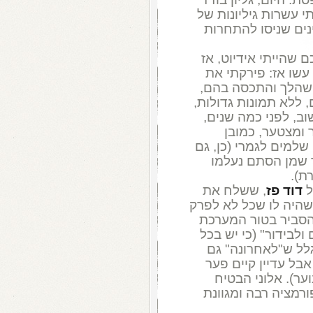
 עשרות גיליונות של
נים שניסו להתחרות
שהייתי אידיוט, אז
עשו אז: פירקתי את
 שהלך והתכסה בהם,
, ללא תמונות גדולות,
וב, לפני כמה שנים,
כר ומצטער, כמובן
למים לגמרי (כן, גם
 שמן הסתם נעלמו
ת).
דוד פז
, ששלח את
שהיה לו שכל לא לפרק
 הסביר בטור המערכת
ולבידור" (כי יש בכל
לל ש"לאחרונה" גם
בל עדיין קיים פער
ער). אלוני הבטיח
ורמציה רבה ומגוונת