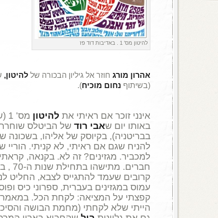
להיטון מס' 1 . באדיבות דוד פז
אהרון מורג
חוזר אל גיליון הבכורה של
להיטון
,
(בשיתוף
נחום מוכיח
).
אינני זוכר אם ראיתי את
להיטון
מס'
באותו יום ש
אבי רוד
של הביטלס שוחרר 
בבריטניה), בקיוסק של אליהו, בשכונה של
להניח שגם אם ראיתי, לא קניתי. הוריי ש
למכביר. מגזינים? זה לא. בקנאה, קראתי,
חברים. מ
קרובים שעמד להתגייס לצבא, החליט לנ
עמוס במגזינים בעברית, ספרוני כיס ופוסט
קפצתי על המציאה: לקחת הכל. במאמר מו
הייתי שלא לקחתי (מחמת הבושה והסיכו
גם את גליונות
בול
שהחביא בארון המרפסת