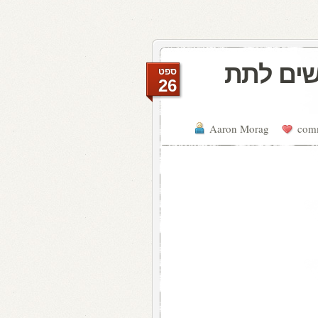
גשים לתת
ספט
26
Aaron Morag