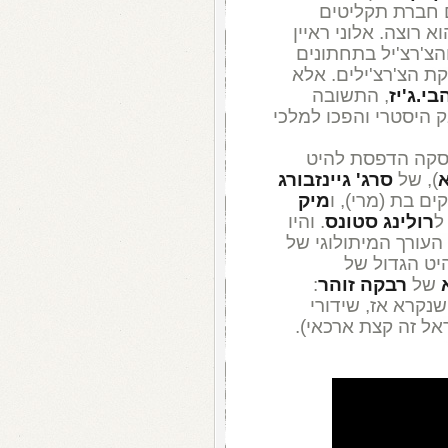
ם חברת תקליטים
 רוצה. אלוני ראיין
הצ'רצ'יל בתחתונים
ת הצ'רצ'ילים. אלא
בי.ג'יז
, התשובה
 היסטרי והפכו למלכי
פסקה הדפסת להיט
א
), של
סרג' גיינזבורג
ם בת (מרי), ו
מיק
ל
רולינג סטונס
. והיו
 העורך המיתולוגי של
גל"צ, בשנות ה-60 . הלהיט הגדול של
של
רבקה זוהר
:
נקרא אז, שידורי
אל זה קצת ארכאי).