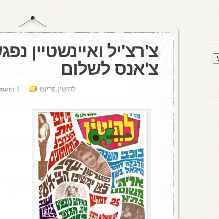
צ'רצ'יל ואיינשטיין נפ
צ'אנס לשלום
להיטון.פרינט
1 comment