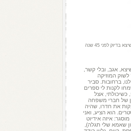
שיצא בדיוק לפני 45 שנה
 1 (שיצא, אגב, ובלי קשר,
לשוק המוזיקה
נו, ברחובות. סביר
מחו לקנות לי ספרים
 כשיכולתי, אצל
תישהו בתחילת שנות ה-70 , בן של חברי משפחה
קות את חדרו, שהיה
רים. הוא הציע, ואני
סגר: איזה אידיוט
ן שאמא שלי תגלה),
. היום, גליון בודד