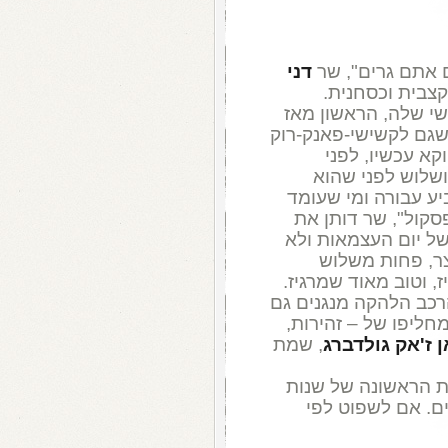
 אתם גרים", שר
דני
קצבית וכסחנית.
שי שלה, הראשון מאז
ות שגם לקשישי-פאנק-רוק
קא עכשיו, לפני
שלוש לפני שהוא
 עבורה ומי שעומד
סקול", שר דותן את
של יום העצמאות ולא
צר, פחות משלוש
, וטוב מאוד שמרגיז.
הרכב הלהקה מנגנים גם
מחליפו של – זהירות,
ן ז'אק גולדברג
, שמת
ת הראשונה של שנות
יים. אם לשפוט לפי