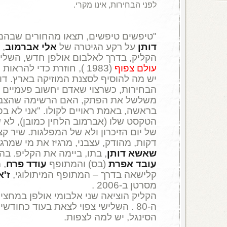
לפני הבחירות, אינו מקרי.
"טיפשים טיפשים, תצאו מהחורים שבהם
דותן
על רקע הגיטרה של
אלי אברמוב
, 
הקליק, בדרך לאלבום אולפן חדש, השלי
עולם צפוף
(1983 ), חוזרת כדי להרא
יש מה להוסיף לסצנת המוזיקה בארץ. דוו
הבחירות, כשרצוי שאדם יחשוב פעמיים ו
משלשל את הפתק, האם הרשימה שהצביע
בראשה, באמת ראויים לקולו. "אני לא בפ
הטקסט שלו (אברמוב הלחין כמובן), לא 
של יום הזיכרון ולא של המפלגות. שיר ק
דקות, מהודק, עצבני, מרגיז את מי שמרגיז
שאשא דותן
, בתו, ביימה את הקליפ. ב
עובד אפרת
(בס) והמתופף
עודד פרח
, 
קלישאה בדרך – המתופף המיתולוגי,
ז'א
מסרטן ב-2006 .
הקליק הוציאה שני אלבומי אולפן במחצי
ה-80 . השלישי צפוי לצאת בעוד כחודש
הסינגל, יש למה לצפות.