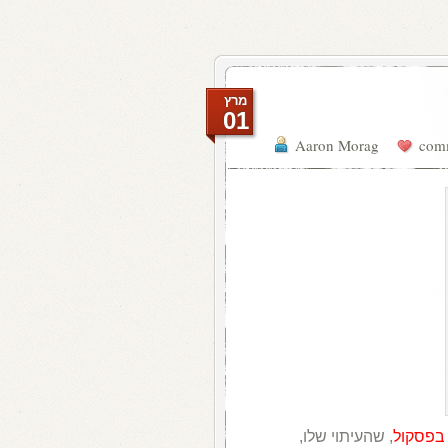
מרץ
01
Aaron Morag
 בפסקול
, שהעיתוי שלו,