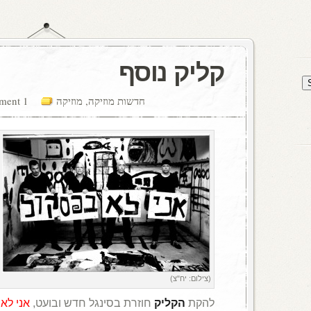
קליק נוסף
חדשות מוזיקה
,
מוזיקה
1 comment
(צילום: יח"צ)
להקת
הקליק
חוזרת בסינגל חדש ובועט,
אני לא