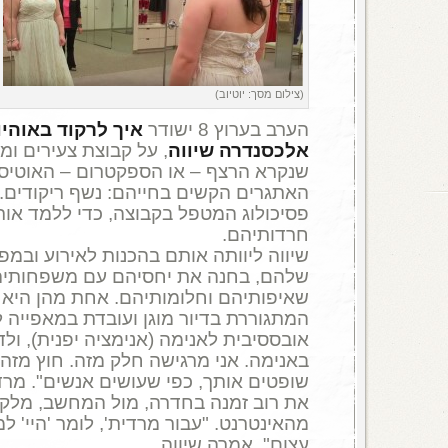
(צילום מסך: יוטיוב)
הערב בערוץ 8 ישודר
איך לרקוד באוהיו
אלכסנדרה שיווה
, על קבוצת צעירים ומ
שנקרא הרצף – או הספקטרום – האוטיסט
האתגרים הקשים בחייהם: נשף ריקודים. 
פסיכולוג המטפל בקבוצה, כדי ללמד או
חרדותיהם.
שיווה ליוותה אותם בהכנות לאירוע ובמפ
שלהם, בחנה את יחסיהם עם משפחותיה
שאיפותיהם וחלומותיהם. אחת מהן היא
המתגוררת בדיור מוגן ועובדת במאפייה 
אובססיבית לאנימה (אנימציה יפנית), ולד
באנימה. אני מרגישה חלק מזה. חוץ מזה,
את רוב זמנה בחדרה, מול המחשב, מלקט
מהאינטרנט. "עבור מרדית', לומר 'היי' ל
עצום", אמרה שיווה.