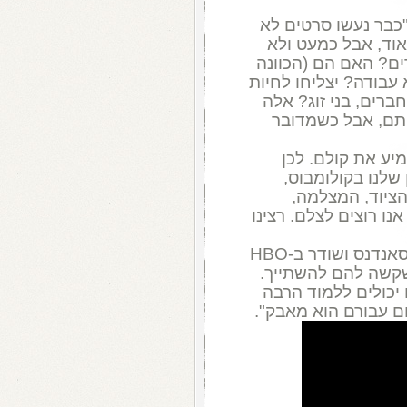
כבר נעשו סרטים לא
אוד, אבל כמעט ולא
ם? האם הם (הכוונה
 עבודה? יצליחו לחיות
ברים, בני זוג? אלה
יתם, אבל כשמדובר
יע את קולם. לכן
לנו בקולומבוס,
הציוד, המצלמה,
ו רוצים לצלם. רצינו
שיווה אמרה שהסרט, שהוקרן בפסטיבל סאנדנס ושודר ב-HBO
שקשה להם להשתייך.
 יכולים ללמוד הרבה
ום עבורם הוא מאבק".