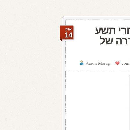
רי תשע
אוק
14
רה של
Aaron Morag