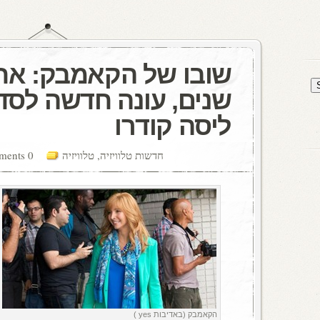
שובו של הקאמבק: אח
שנים, עונה חדשה לסד
ליסה קודרו
חדשות טלוויזיה
,
טלוויזיה
0 comments
הקאמבק (באדיבות yes )