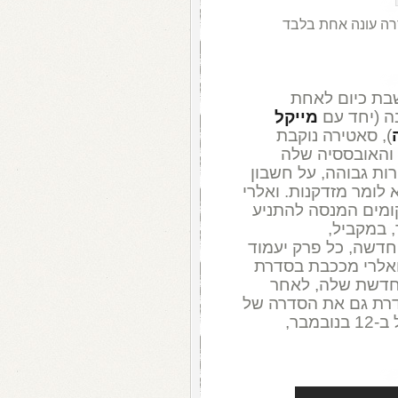
ה עונה אחת בלבד
ת כיום לאחת
 (יחד עם
מייקל
), סאטירה נוקבת
 והאובססיה שלה
ות גבוהה, על חשבון
לומר מזדקנות. ואלרי
קומים המנסה להתניע
 במקביל,
חדשה, כל פרק יעמוד
ואלרי מככבת בסדרת
חדשת שלה, לאחר
 (שכמובן, משדרת גם את הסדרה של
קודרו). הסדרה תשודר, ב-yes OH , החל ב-12 בנובמבר,