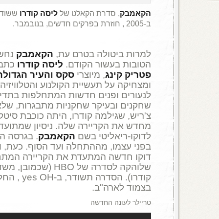
הקאמבק
, סדרת הקאלט של
ליסה קודרו
ששודר
ב-2005 , חוזרת בפרקים חדשים, בנובמבר.
למרות ביטולה בטרם עת,
הקאמבק
נחשב
הטובות בעשור הקודם.
ליסה קודרו
כתבה
פטריק קינג
, מיוצרי
סקס והעיר הגדולה
ומצחיקה על תעשיית הקולנוע והטלוויזיה
לנעורים ופנים חדשות המתחלפות בתדיר
שחקנים ובעיקר שחקניות מתבגרות, שלא 
צ'ריש, שגילמה קודרו, היתה כוכבת סיט
מחדש את הקריירה שלה. ניסיון שמתועד,
לדוקו-ריאליטי בשם
הקאמבק
. בגרסה ה
בפני עצמו, מההתחלה ועד הסוף. כעת, 
דוקו חדשה המתעדת את הקריירה המת
שלוהקה לסדרה של HBO
בצמוד לארה"ב.
טריילר לעונה החדשה