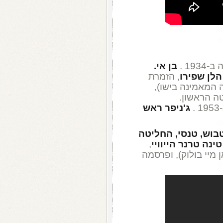
19 .
בן אי.
הלן שפירו
, הזמרת
 המאמינה בישו),
14 זכתה ללהיטה הראשון.
.
ג'ניפר ראש
בוש, טנסי, החליטה
,
מיי בולוק), ופרסמה