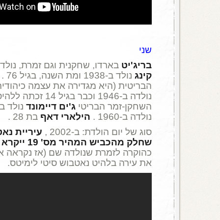
שני
בריג'יט
בארדו, שחקנית וגם זמרת, נולדה ב-34
קינג
נולד ב-1938 ומת השנה, בגיל 76 .
הבריטית (היא מגדירה את עצמה כיהודיה
נולדה ב-1946 וכבר בגיל 
השחקן-זמר הבריטי
ג'ים דיימונד
נולד ב-1953 
נולדה ב-1960 .
הילארי דאף
בת 28 .
סוג של יום הולדת: ב-2002 ,
עיריית נאט
שחלק מהכביש המהיר מס' 19 ייקרא טינה טרנר הייוויי
כהוקרה לזמרת שנולדה שם (אז נקראה אן 
את עירה בלהיט נאטבוש סיטי לימיטס.