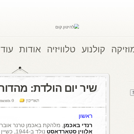
וזיקה
קולנוע
טלוויזיה
אודות
עוד 
שיר יום הולדת: מהדור
תאריכון
0 comments
ראשון
רנדי באכמן
, מלהקת באכמן טרנר אוברדרייב,
אלווין סטארדאסט
נולד ב-1944, כשיין פנטון, ומת בגיל 72 .