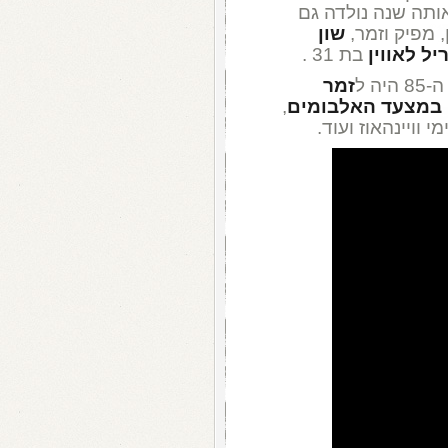
אדיי ובאותה שנה נולדה גם
 מפיק וזמר,
שון
יל לאווין
בת 31 .
זמר
 במצעד האלבומים
,