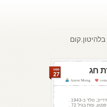
בלהיטון.קום
ת חג
ספט
27
Aaron Morag
 נולד ב-1943 .