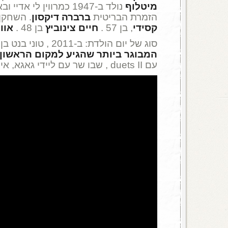
מיטלוף
נולד ב-1947 כמרווין לי 
הזמרת הבריטית
ברברה דיקסון
. השחקן,
קסידי
, בן 57 .
חיים צינוביץ
בן 48 .
אוור
סוג של יום הולדת: ב-2011 , טוני בנט בן ה-85 היה ל
המבוגר ביותר שהגיע למקום הראשון
עם duets II , שבו שר עם ליידי גאגא, איימי וויינהאוז ועוד.