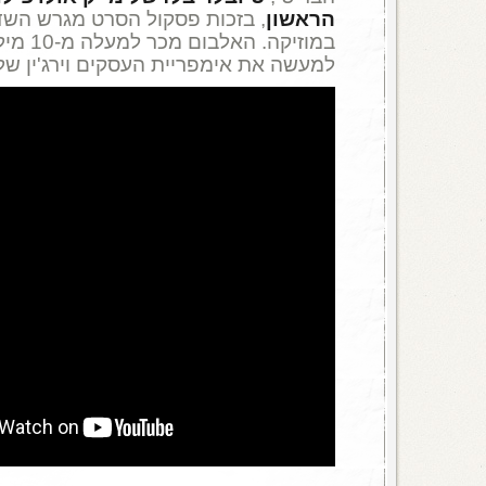
הראשון
, בזכות פסקול הסרט מגרש הש
במוזיקה. 
למעשה את אימפריית העסקים וירג'ין של ר