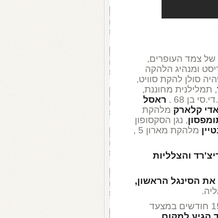
 של צמד העופרים,
ריסט ומנהיג הלהקה
יה סולן להקת סוויט,
, תמלילנית מחוננת,
סי בן 68 .
ראסל
די קלארק
מלהקת
ומפסון
, נגן הסקסופון
טיין
מלהקת מארון 5 ,
יצ'רד והצלליות
את הסינגל הראשון,
סוג של יום הולדת (3 ): ב-1974 , אחרי 15 חודשים במצעד
ד הגיע למקום