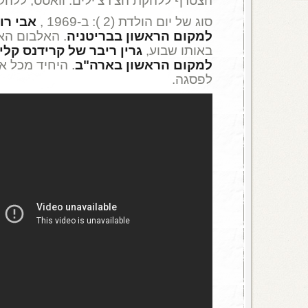
הצטרף ללהקת הצ'רצ'ילים. וואטס, ללהק
סוג של יום הולדת (2 ): ב-1969 ,
אבי רו
למקום הראשון בבריטניה
. האלבום הא
באותו שבוע,
גרין ריבר של קרידנס קליר
למקום הראשון בארה"ב
. היחיד מכל א
לפסגה.