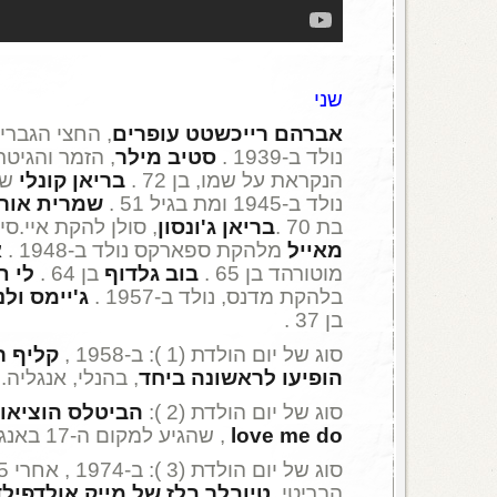
שני
אברהם רייכשטט עופרים
, החצי הגברי
נולד ב-1939 .
סטיב מילר
, הזמר והגיט
הנקראת על שמו, בן 72 .
בריאן קונלי
שה
נולד ב-1945 ומת בגיל 51 .
שמרית אור
בת 70 .
בריאן ג'ונסון
, סולן להקת איי.סי.די.
מאייל
מלהקת ספארקס נולד ב-1948 .
א
מוטורהד בן 65 .
בוב גלדוף
בן 64 .
לי ת
בלהקת מדנס, נולד ב-1957 .
ג'יימס ולנ
בן 37 .
סוג של יום הולדת (1 ): ב-1958 ,
קליף ר
הופיעו לראשונה ביחד
, בהנלי, אנגליה.
סוג של יום הולדת (2 ):
הביטלס הוציאו 
love me do
, שהגיע למקום ה-17 באנגליה.
הבריטי,
טיובלר בלז של מייק אולדפיל