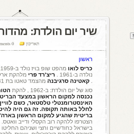
שיר יום הולדת: מהדור
תאריכון
0 comments
ראשון
כריס לואו
מהפט שופ בויז נולד ב-1959 . הזמר
נולדה ב-1961 .
ריצ'רד פרי
.
קאטינה סרגיבנה
מהצמד טאטו בת 31 .
סוג של יום הולדת: ב-1962 , להקת
הטור
נכנסה למקום הראשון במצעד הבריטי
האינסטרומנטלי טלסטאר, כשם לוויי
לחלל באותה תקופה. זה גם היה להיט
בריטית שהגיע למקום הראשון בארה"
הצטרפו ללהקה רוב הקסלי ודייב וואטס. 
בישראל כחודשיים וחצי ושניהם החליטו 