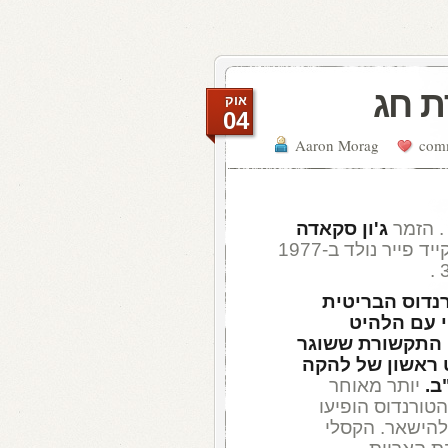
ת חג
אוק
04
Aaron Morag
ג'ון סקאדה
מלהקת ארקייד פייר נולד ב-1977
נדוס הבריטית
 עם הלהיט
ן התקשורת ששוגר
 ראשון של להקה
ב.
יותר מאוחר
הטורנדוס הופיעו
להישאר. הקסלי