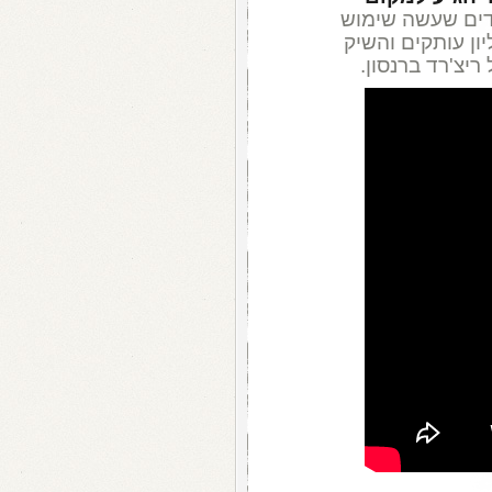
דים שעשה שימוש
האלבום מכר למעלה מ-10 מיליון עותקים והשיק
יצ'רד ברנסון.