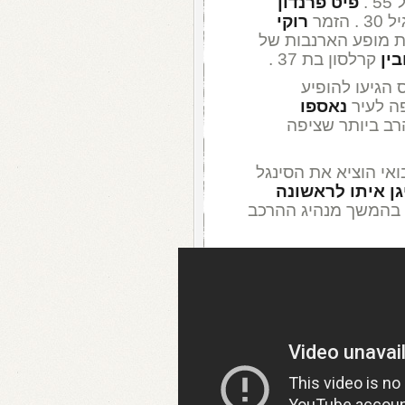
פיט פרנדון
רוקי
מופע הארנבות של
בין
קרלסון בת 37 .
 ): ב-1964 , הביטלס הגיעו להופיע
פה לעיר
נאספו
רב ביותר שציפה
גן איתו לראשונה
 בהמשך מנהיג ההרכב