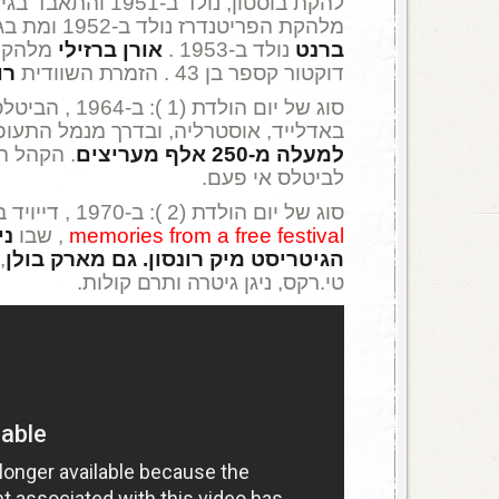
להקת בוסטון, נולד ב-1951 והתאבד בגיל 55 .
מלהקת הפריטנדרז נולד ב-1952 ומת בגיל 30 . הזמר
ברנט
נולד ב-1953 .
אורן ברזילי
מלהקת 
דוקטור קספר בן 43 . הזמרת השוודית
רו
סוג של יום הולדת (1
באדלייד, אוסטרליה, ובדרך מנמל התעו
למעלה מ-250 אלף מעריצים
. הקהל ה
לביטלס אי פעם.
סוג של יום הולדת (2 ): ב-1970 , דייויד בואי הוציא את הסינגל
memories from a free festival
, שבו
ני
הגיטריסט מיק רונסון. גם מארק בולן
,
טי.רקס, ניגן גיטרה ותרם קולות.