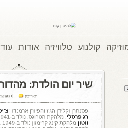
וזיקה
קולנוע
טלוויזיה
אודות
עוד 
שיר יום הולדת: מהדור
תאריכון
0 comments
פסנתרן וקלידן הג'ז והפיוז'ן ארמנדו "
צ'יק
רג פרסלי
, מלהקת הטרוגס, נולד ב-1941 ומת בגיל 71 .
ווטון
מלהקת קינג קרימזון נולד ב-1949 .