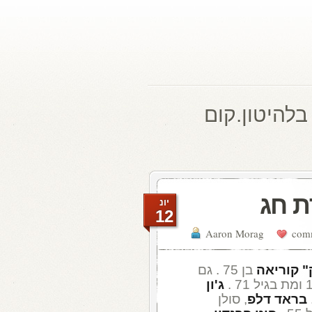
בלהיטון.קום
ת חג
יונ
12
Aaron Morag
" קוריאה
בן 75 . גם
ג'ון
בראד דלפ
, סולן