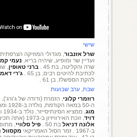
שישי
שרל אזנבור
ועדיין שר ומופיע, שיהיה בריא.
נעמי קמ
שרה והקליטה, בת 45 .
ברני טאופין
, שו
לכתיבת להיטים רבים, בן 65 .
ג'רי דאמ
להקת הספשלז, בן 61 .
שבת, ערב שבועות
רוזמרי קלוני
, הזמרת (ודודה של ג'ורג'),
ה-50 במאה הקודמת, נולדה ב-1928 ומתה בגיל 74 .
מוג
, ממציא הסינתיסייזר, נולד ב-1934 ומת בגיל 71 .
דויד
, זוכת האירוויזיון ב-1973 (אתה תכיר את עצמך), בת 63 .
אלונה דניאל
בת 50 .
פיל סלוויי
, מתופ
ב-1967 . זמר הסול האמריקאי
מקסוול
(