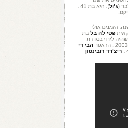
ה להשמיט את שם
ד (
ג'ול
). היא בת 41 .
קס.
 כרוברט צימרמן לפני 74 שנה. הזמנים אולי
קאית
פטי לה בל
בת
שהיה לירוי בסדרת
הבי די
ריצ'רד רובינסון