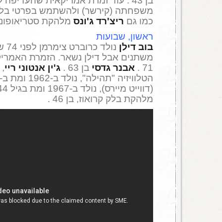
בן 43 . עוד זמרת אמריקאית שהעדיפ
משפחתה (קירשר) ולהשתמש בפרטי בלב
כמו גם
ריצ'רד ג'ונס
מלהקת סטריאופוני
ראשון, שבועות
בוב דילן
נולד
משתנים אבל דילן נשאר. הזמרת האמרי
71 .
אבנר גדסי
בן 63 .
ג'ין אנטוני ריי
, 
הטלוויזיה "תהילה", נולד ב-1962 ומת ב-2003 . הראפר
(דווייט מיירס), נולד ב-1967 ומת בגיל 44 .
מלהקת בלק קרואוז, בן 46 .