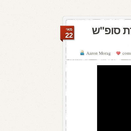
ת סופ"ש
מאי
22
Aaron Morag