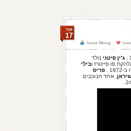
פבר
17
Aaron Morag
ג'ין פיטני
נולד
הקת פו פייטרז ו
בילי
19 .
פריס
יראן
, אחד הכוכבים