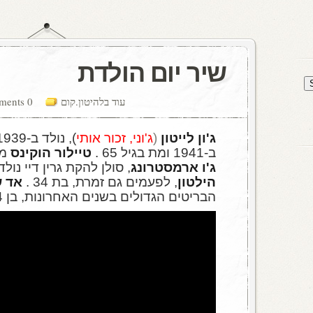
שיר יום הולדת
עוד בלהיטון.קום
0 comments
ג'ון לייטון
(
ג'וני, זכור אותי
), נולד ב-1939 .
ב-1941 ומת בגיל 65 .
טיילור הוקינס
מל
ג'ו
ארמסטרונג
, סולן להקת גרין דיי נולדו ב-72
הילטון
, לפעמים גם זמרת, בת 34 .
אד ש
הבריטים הגדולים בשנים האחרונות, בן 24 .