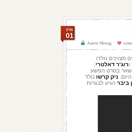
מרץ
01
Aaron Morag
י סולנים מצוינים נולדו
ו
רוג'ר דאלטרי
,
 השאר בסרט הפשע
היום.
ניק קרשו
נולד
 ביבר
הגיע לבגרות