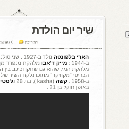
שיר יום הולדת
תאריכון
0 comments
הארי בלפונטה
נולד ב-1927 . שנ
ב-1944 :
מייק ד'אבו
מלהקת מנפרד מן 
מלהקת המי, שהוא גם שחקן וכיכב בין
הבריטי "מקוויקר" מתוכו נלקח השיר של 
ב-1958 .
קשה
(kasha ), בת 28 ו
ג'סטין
באופן חוקי: בן 21 .