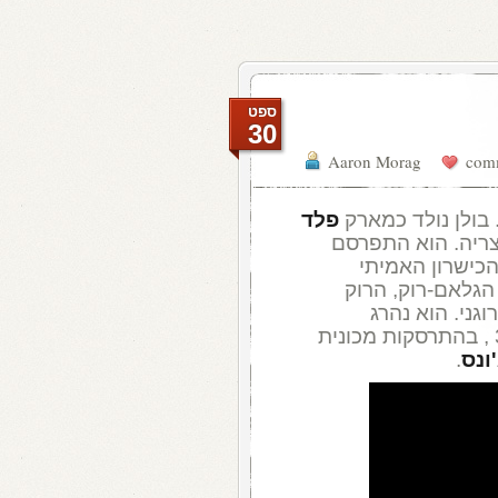
ספט
30
Aaron Morag
פלד
נוצריה. הוא התפרסם
הכישרון האמיתי
 הגלאם-רוק, הרוק
גני. הוא נהרג
ב-1977 , שבועיים לפני יום הולדתו ה-30 , בהתרסקות מכונית
ונס
.