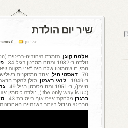
שיר יום הולדת
תאריכון
0 comments
אלמה קוגן
נולדה ב-1932 ומתה מסרטן בגיל 34 .
פי
המי, זו שהמוטו שלה היה "אני מקווה שאמ
70 .
דאסטי היל
, אחד המזוקנים בשלישיית
ב-1949 .
ג'ואי ראמון
, סולן להקת הראמו
היימן), ב-1951 ומת מסרטן בגיל 49 .
גרי
(the only way is up ), נולדה כיסמין אוונס, ב-1960 .
ברגרן
מלהקת אייס אוף בייס בת 43 .
סם
הבריטי הגדול ביותר בשנתיים האחרונות, בן 