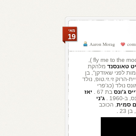
מאי
19
Aaron Morag
, הזמרת היהודיה-בריטית (fly me to the moon ),
ט טאונסנד
מלהקת
ות לפני שאזדקן", בן
-הרוק זי.זי.טופ, נולד
נס נולד (כג'פרי
יס ג'ונס
בת 67 .
יאז
ג'ני
 סמית
, הכוכב
23 .