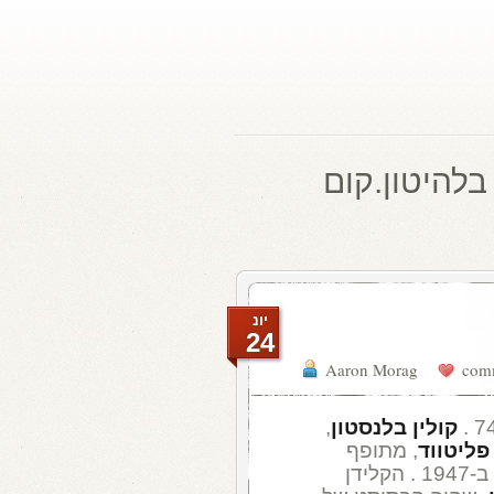
בלהיטון.קום
יונ
24
Aaron Morag
קולין בלנסטון
,
פליטווד
, מתופף
ידן