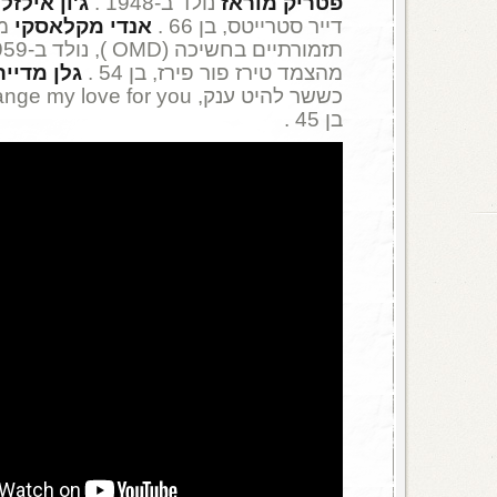
פטריק מוראז
נולד ב-1948 .
ג'ון
אילזלי
דייר סטרייטס, בן 66 .
אנדי מקלאסקי
מל
תזמורתיים בחשיכה (OMD ), נולד ב-1959 .
מהצמד טירז פור פירז, בן 54 .
גלן מדייר
בן 45 .