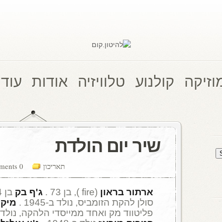
וזיקה
קולנוע
טלוויזיה
אודות
עוד 
שיר יום הולדת
תאריכון
0 comments
ארתור בראון
(fire ), בן 73 .
ג'ף בק
בן 74 .
סולן להקת הזומביס, נולד ב-1945 .
מיק
פליטווד מק ואחד ממייסדי הלהקה, נולד ב-1947 . הקל