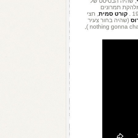
, שהיה הבסיסט של
הקת תמרונים
קורט סמית
, חצי
וס
(שהיה בחור צעיר
כששר להיט ענק, nothing gonna change my love for you ),