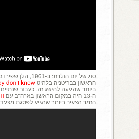
הראשון בבריטניה בלהיט
ey don't know
ביותר שהגיעה להישג זה. כעבור שנתיים בד
ה-13 היה במקום הראשון בארה"ב עם
II
הזמר הצעיר ביותר שהגיע לפסגת מצעד ה