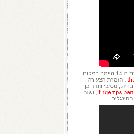
סוג של יום הולדת: ב-1961, הלן שפירו בת ה-14 הייתה במקום
th
. הזמרת הצעירה
יוק, סטיבי וונדר בן
fingertips part
, ושוב:
סינגלים.