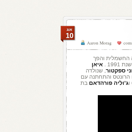
אוג
10
Aaron Morag
 החשמלית והפך
איאן
ני ספקטור
, שנולדה
ם הרונטס והתחתנה עם
ג'וליה פורהדאם
בת