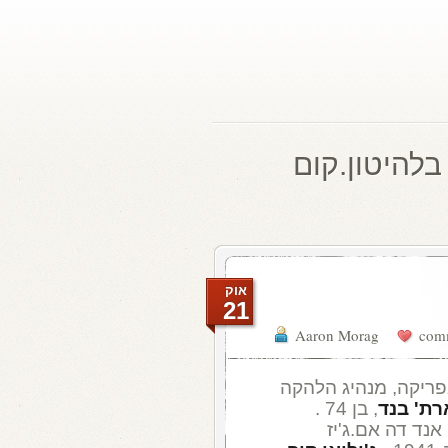
בלהיטון.קום
אוק
21
Aaron Morag
אפריקה, מנהיג הלהקה
רת' בנד
, בן 74 .
נד דה אם.ג'יז