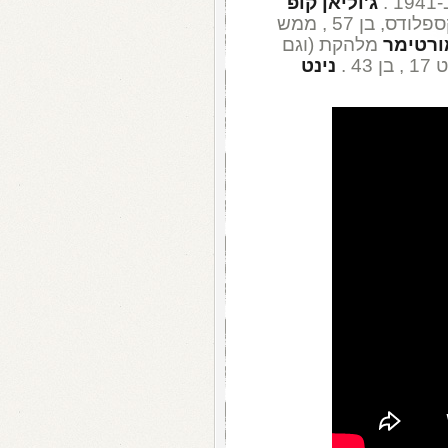
 .
ג'וליאן קופ
מהלהקה הבריטית האייטיזית טידרופ אקספלודס, בן 57 , ממש
ורטימר
מלהקת (וגם
 .
נינט