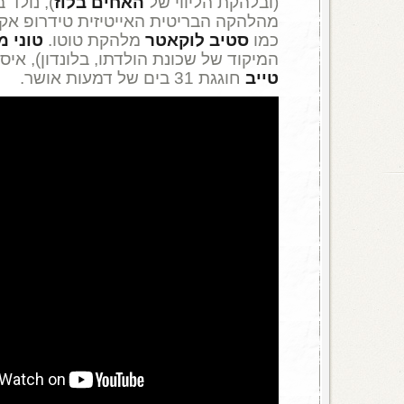
(ובלהקת הליווי של
האחים בלוז
), נולד ב-1941
כמו
סטיב לוקאטר
מלהקת טוטו.
טוני מ
המיקוד של שכונת הולדתו, בלונדון), איסט 17 , בן 43
טייב
חוגגת 31 בים של דמעות אושר.